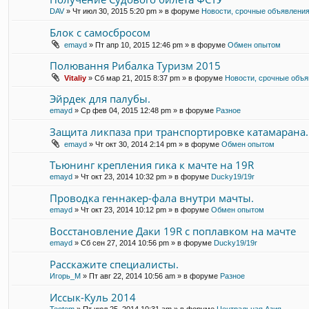
DAV
» Чт июл 30, 2015 5:20 pm » в форуме
Новости, срочные объявлени
Блок с самосбросом
emayd
» Пт апр 10, 2015 12:46 pm » в форуме
Обмен опытом
Полювання Рибалка Туризм 2015
Vitaliy
» Сб мар 21, 2015 8:37 pm » в форуме
Новости, срочные объ
Эйрдек для палубы.
emayd
» Ср фев 04, 2015 12:48 pm » в форуме
Разное
Защита ликпаза при транспортировке катамарана.
emayd
» Чт окт 30, 2014 2:14 pm » в форуме
Обмен опытом
Тьюнинг крепления гика к мачте на 19R
emayd
» Чт окт 23, 2014 10:32 pm » в форуме
Ducky19/19r
Проводка геннакер-фала внутри мачты.
emayd
» Чт окт 23, 2014 10:12 pm » в форуме
Обмен опытом
Восстановление Даки 19R с поплавком на мачте
emayd
» Сб сен 27, 2014 10:56 pm » в форуме
Ducky19/19r
Расскажите специалисты.
Игорь_М
» Пт авг 22, 2014 10:56 am » в форуме
Разное
Иссык-Куль 2014