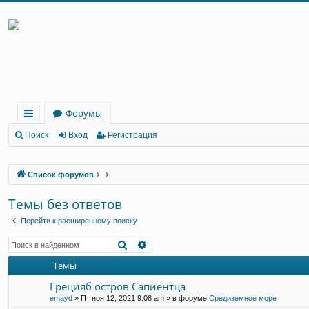
Форумы
с
Поиск
Вход
Регистрация
ы
Список форумов
лк
и
Темы без ответов
Перейти к расширенному поиску
Поиск
Расширенный поиск
Темы
Грецияб остров Сапиентца
emayd
» Пт ноя 12, 2021 9:08 am » в форуме
Средиземное море