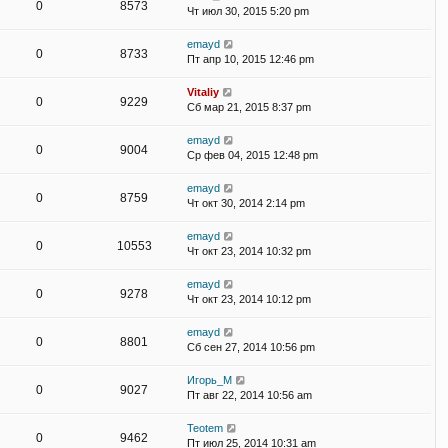
0
8573
Чт июл 30, 2015 5:20 pm
emayd
0
8733
Пт апр 10, 2015 12:46 pm
Vitaliy
0
9229
Сб мар 21, 2015 8:37 pm
emayd
0
9004
Ср фев 04, 2015 12:48 pm
emayd
0
8759
Чт окт 30, 2014 2:14 pm
emayd
0
10553
Чт окт 23, 2014 10:32 pm
emayd
0
9278
Чт окт 23, 2014 10:12 pm
emayd
0
8801
Сб сен 27, 2014 10:56 pm
Игорь_М
0
9027
Пт авг 22, 2014 10:56 am
Teotem
0
9462
Пт июл 25, 2014 10:31 am