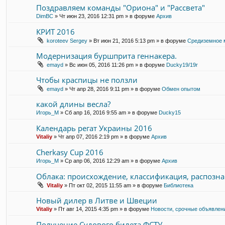
Поздравляем команды "Ориона" и "Рассвета"
DimBC
» Чт июн 23, 2016 12:31 pm » в форуме
Архив
КРИТ 2016
koroteev Sergey
» Вт июн 21, 2016 5:13 pm » в форуме
Средиземное 
Модернизация буршприта геннакера.
emayd
» Вс июн 05, 2016 11:26 pm » в форуме
Ducky19/19r
Чтобы краспицы не ползли
emayd
» Чт апр 28, 2016 9:11 pm » в форуме
Обмен опытом
какой длины весла?
Игорь_М
» Сб апр 16, 2016 9:55 am » в форуме
Ducky15
Календарь регат Украины 2016
Vitaliy
» Чт апр 07, 2016 2:19 pm » в форуме
Архив
Cherkasy Cup 2016
Игорь_М
» Ср апр 06, 2016 12:29 am » в форуме
Архив
Облака: происхождение, классификация, распозн
Vitaliy
» Пт окт 02, 2015 11:55 am » в форуме
Библиотека
Новый дилер в Литве и Швеции
Vitaliy
» Пт авг 14, 2015 4:35 pm » в форуме
Новости, срочные объявлен
Получение Судового билета ФСТУ