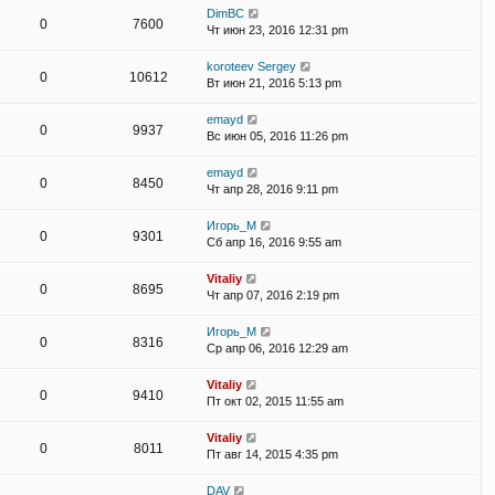
DimBC
0
7600
Чт июн 23, 2016 12:31 pm
koroteev Sergey
0
10612
Вт июн 21, 2016 5:13 pm
emayd
0
9937
Вс июн 05, 2016 11:26 pm
emayd
0
8450
Чт апр 28, 2016 9:11 pm
Игорь_М
0
9301
Сб апр 16, 2016 9:55 am
Vitaliy
0
8695
Чт апр 07, 2016 2:19 pm
Игорь_М
0
8316
Ср апр 06, 2016 12:29 am
Vitaliy
0
9410
Пт окт 02, 2015 11:55 am
Vitaliy
0
8011
Пт авг 14, 2015 4:35 pm
DAV