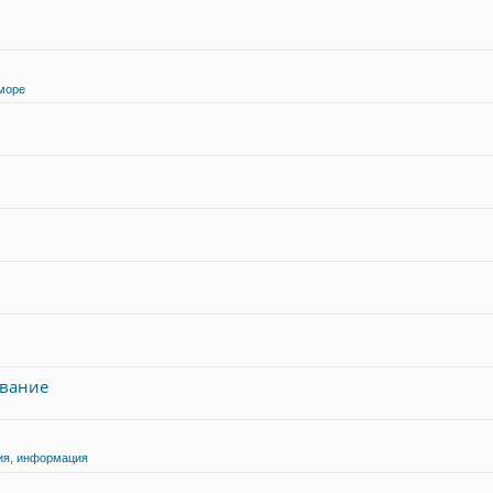
море
авание
ия, информация