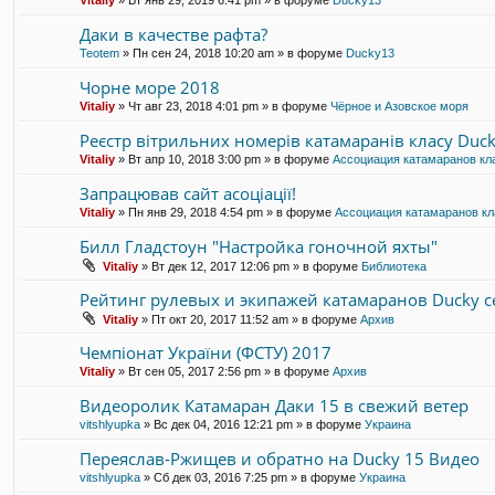
Vitaliy
» Вт янв 29, 2019 6:41 pm » в форуме
Ducky13
Даки в качестве рафта?
Teotem
» Пн сен 24, 2018 10:20 am » в форуме
Ducky13
Чорне море 2018
Vitaliy
» Чт авг 23, 2018 4:01 pm » в форуме
Чёрное и Азовское моря
Реєстр вітрильних номерів катамаранів класу Duc
Vitaliy
» Вт апр 10, 2018 3:00 pm » в форуме
Ассоциация катамаранов кл
Запрацював сайт асоціації!
Vitaliy
» Пн янв 29, 2018 4:54 pm » в форуме
Ассоциация катамаранов кл
Билл Гладстоун "Настройка гоночной яхты"
Vitaliy
» Вт дек 12, 2017 12:06 pm » в форуме
Библиотека
Рейтинг рулевых и экипажей катамаранов Ducky с
Vitaliy
» Пт окт 20, 2017 11:52 am » в форуме
Архив
Чемпіонат України (ФСТУ) 2017
Vitaliy
» Вт сен 05, 2017 2:56 pm » в форуме
Архив
Видеоролик Катамаран Даки 15 в свежий ветер
vitshlyupka
» Вс дек 04, 2016 12:21 pm » в форуме
Украина
Переяслав-Ржищев и обратно на Ducky 15 Видео
vitshlyupka
» Сб дек 03, 2016 7:25 pm » в форуме
Украина