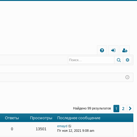
С
Поиск
Ра
FA
хо
ег
Q
д
ис
тр
ац
ия
2
1
С
Найдено 99 результатов
Ответы
Просмотры
Последнее сообщение
emayd
0
13501
Пт ноя 12, 2021 9:08 am