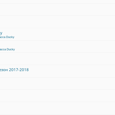
ky
асса Ducky
асса Ducky
езон 2017-2018