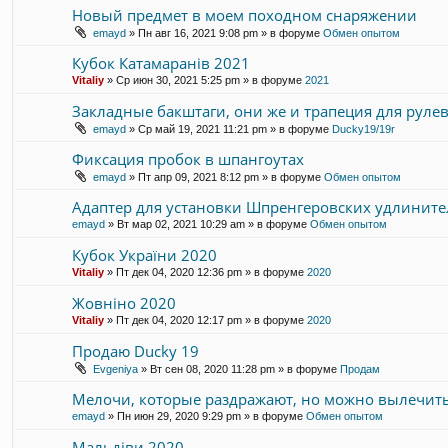
Новый предмет в моем походном снаряжении
emayd
» Пн авг 16, 2021 9:08 pm » в форуме
Обмен опытом
Кубок Катамаранів 2021
Vitaliy
» Ср июн 30, 2021 5:25 pm » в форуме
2021
Закладные бакштаги, они же и трапеция для руле
emayd
» Ср май 19, 2021 11:21 pm » в форуме
Ducky19/19r
Фиксация пробок в шпангоутах
emayd
» Пт апр 09, 2021 8:12 pm » в форуме
Обмен опытом
Адаптер для установки Шпренгеровских удлинит
emayd
» Вт мар 02, 2021 10:29 am » в форуме
Обмен опытом
Кубок України 2020
Vitaliy
» Пт дек 04, 2020 12:36 pm » в форуме
2020
Жовніно 2020
Vitaliy
» Пт дек 04, 2020 12:17 pm » в форуме
2020
Продаю Ducky 19
Evgeniya
» Вт сен 08, 2020 11:28 pm » в форуме
Продам
Мелочи, которые раздражают, но можно вылечить
emayd
» Пн июн 29, 2020 9:29 pm » в форуме
Обмен опытом
Мальдіви 2020