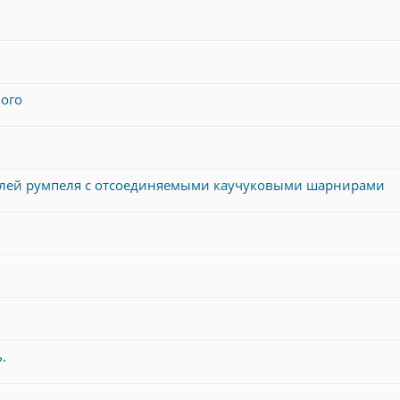
вого
елей румпеля с отсоединяемыми каучуковыми шарнирами
.