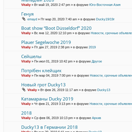
Vitaliy
» Вт май 19, 2020 2:47 pm » в форуме
Юго-Восточная Азия
Генуя
emayd
» Пт мар 20, 2020 7:40 am » в форуме
Ducky19/19r
Boat show “Boot Düsseldorf” 2020
Vitaliy
» Вс янв 12, 2020 12:10 pm » в форуме
Новости, срочные объявл
Plauer Segelwoche 2019
Vitaliy
» Пт дек 27, 2019 2:38 pm » в форуме
2019
Сейшелы
Vitaliy
» Пн июл 01, 2019 10:42 pm » в форуме
Другое
Потрібен клейщик
Vitaliy
» Пн мар 04, 2019 7:00 pm » в форуме
Новости, срочные объявле
Новый грот Ducky13
Vitaliy
» Вт фев 26, 2019 11:17 am » в форуме
Ducky13
Катамараны Ducky 2019
Vitaliy
» Чт фев 21, 2019 3:13 pm » в форуме
Новости, срочные объявле
2018
Vitaliy
» Ср фев 06, 2019 10:13 pm » в форуме
Архив
Ducky13 в Германии 2018