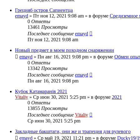
Грецияб остров Сапиентца
emayd
» Пт ноя 12, 2021 9:08 am » в форуме
Средиземное 
0
Ответы
13461
Просмотры
Последнее сообщение
emayd
Пт ноя 12, 2021 9:08 am
Новый предмет в моем походном снаряжении
emayd
» Пн авг 16, 2021 9:08 pm » в форуме
Обмен опы
0
Ответы
13342
Просмотры
Последнее сообщение
emayd
Пн авг 16, 2021 9:08 pm
Кубок Катамаранів 2021
Vitaliy
» Ср июн 30, 2021 5:25 pm » в форуме
2021
0
Ответы
13855
Просмотры
Последнее сообщение
Vitaliy
Ср июн 30, 2021 5:25 pm
Закладные бакштаги, они же и трапеция для рулевого
emayd
» Ср май 19, 2021 11:21 pm » в форуме
Ducky19/1