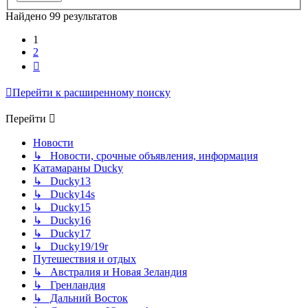
Найдено 99 результатов
1
2
След.
Перейти к расширенному поиску
Перейти
Новости
↳ Новости, срочные объявления, информация
Катамараны Ducky
↳ Ducky13
↳ Ducky14s
↳ Ducky15
↳ Ducky16
↳ Ducky17
↳ Ducky19/19r
Путешествия и отдых
↳ Австралия и Новая Зеландия
↳ Гренландия
↳ Дальний Восток