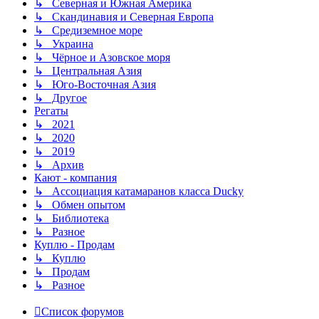
↳ Северная и Южная Америка
↳ Скандинавия и Северная Европа
↳ Средиземное море
↳ Украина
↳ Чёрное и Азовское моря
↳ Центральная Азия
↳ Юго-Восточная Азия
↳ Другое
Регаты
↳ 2021
↳ 2020
↳ 2019
↳ Архив
Кают - компания
↳ Ассоциация катамаранов класса Ducky
↳ Обмен опытом
↳ Библиотека
↳ Разное
Куплю - Продам
↳ Куплю
↳ Продам
↳ Разное
Список форумов