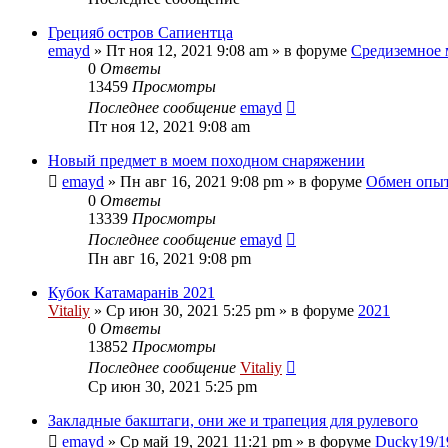
Грецияб остров Сапиентца
emayd
» Пт ноя 12, 2021 9:08 am » в форуме
Средиземное 
0
Ответы
13459
Просмотры
Последнее сообщение
emayd
Пт ноя 12, 2021 9:08 am
Новый предмет в моем походном снаряжении
emayd
» Пн авг 16, 2021 9:08 pm » в форуме
Обмен опы
0
Ответы
13339
Просмотры
Последнее сообщение
emayd
Пн авг 16, 2021 9:08 pm
Кубок Катамаранів 2021
Vitaliy
» Ср июн 30, 2021 5:25 pm » в форуме
2021
0
Ответы
13852
Просмотры
Последнее сообщение
Vitaliy
Ср июн 30, 2021 5:25 pm
Закладные бакштаги, они же и трапеция для рулевого
emayd
» Ср май 19, 2021 11:21 pm » в форуме
Ducky19/1