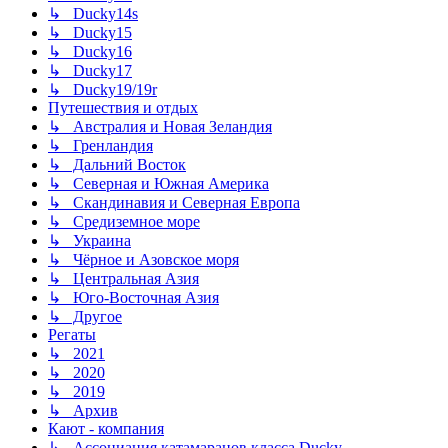
↳ Ducky14s
↳ Ducky15
↳ Ducky16
↳ Ducky17
↳ Ducky19/19r
Путешествия и отдых
↳ Австралия и Новая Зеландия
↳ Гренландия
↳ Дальний Восток
↳ Северная и Южная Америка
↳ Скандинавия и Северная Европа
↳ Средиземное море
↳ Украина
↳ Чёрное и Азовское моря
↳ Центральная Азия
↳ Юго-Восточная Азия
↳ Другое
Регаты
↳ 2021
↳ 2020
↳ 2019
↳ Архив
Кают - компания
↳ Ассоциация катамаранов класса Ducky