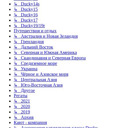
↳ Ducky14s
↳ Ducky15
↳ Ducky16
↳ Ducky17
↳ Ducky19/19r
Путешествия и отдых
↳ Австралия и Новая Зеландия
↳ Гренландия
↳ Дальний Восток
↳ Северная и Южная Америка
↳ Скандинавия и Северная Европа
↳ Средиземное море
↳ Украина
↳ Чёрное и Азовское моря
↳ Центральная Азия
↳ Юго-Восточная Азия
↳ Другое
Регаты
↳ 2021
↳ 2020
↳ 2019
↳ Архив
Кают - компания
↳ Ассоциация катамаранов класса Ducky