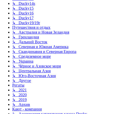
↳ Ducky14s
↳ Ducky15
↳ Ducky16
↳ Ducky17
↳ Ducky19/19r
Путешествия и отдых
↳ Австралия и Новая Зеландия
↳ Гренландия
↳ Дальний Восток
↳ Северная и Южная Америка
↳ Скандинавия и Северная Европа
↳ Средиземное море
↳ Украина
↳ Чёрное и Азовское моря
↳ Центральная Азия
↳ Юго-Восточная Азия
↳ Другое
Регаты
↳ 2021
↳ 2020
↳ 2019
↳ Архив
Кают - компания
↳ Ассоциация катамаранов класса Ducky