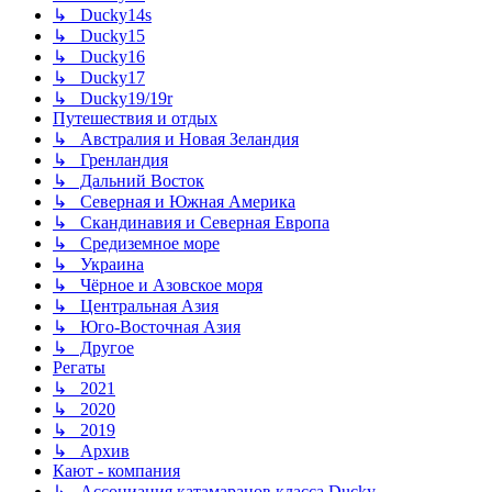
↳ Ducky14s
↳ Ducky15
↳ Ducky16
↳ Ducky17
↳ Ducky19/19r
Путешествия и отдых
↳ Австралия и Новая Зеландия
↳ Гренландия
↳ Дальний Восток
↳ Северная и Южная Америка
↳ Скандинавия и Северная Европа
↳ Средиземное море
↳ Украина
↳ Чёрное и Азовское моря
↳ Центральная Азия
↳ Юго-Восточная Азия
↳ Другое
Регаты
↳ 2021
↳ 2020
↳ 2019
↳ Архив
Кают - компания
↳ Ассоциация катамаранов класса Ducky