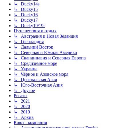
↳ Ducky14s
↳ Ducky15
↳ Ducky16
↳ Ducky17
↳ Ducky19/19r
Путешествия и отдых
↳ Австралия и Новая Зеландия
↳ Гренландия
↳ Дальний Восток
↳ Северная и Южная Америка
↳ Скандинавия и Северная Европа
↳ Средиземное море
↳ Украина
↳ Чёрное и Азовское моря
↳ Центральная Азия
↳ Юго-Восточная Азия
↳ Другое
Регаты
↳ 2021
↳ 2020
↳ 2019
↳ Архив
Кают - компания
↳ Ассоциация катамаранов класса Ducky