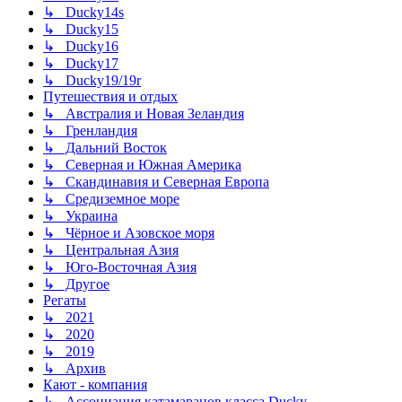
↳ Ducky14s
↳ Ducky15
↳ Ducky16
↳ Ducky17
↳ Ducky19/19r
Путешествия и отдых
↳ Австралия и Новая Зеландия
↳ Гренландия
↳ Дальний Восток
↳ Северная и Южная Америка
↳ Скандинавия и Северная Европа
↳ Средиземное море
↳ Украина
↳ Чёрное и Азовское моря
↳ Центральная Азия
↳ Юго-Восточная Азия
↳ Другое
Регаты
↳ 2021
↳ 2020
↳ 2019
↳ Архив
Кают - компания
↳ Ассоциация катамаранов класса Ducky