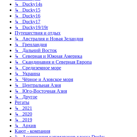
↳ Ducky14s
↳ Ducky15
↳ Ducky16
↳ Ducky17
↳ Ducky19/19r
Путешествия и отдых
↳ Австралия и Новая Зеландия
↳ Гренландия
↳ Дальний Восток
↳ Северная и Южная Америка
↳ Скандинавия и Северная Европа
↳ Средиземное море
↳ Украина
↳ Чёрное и Азовское моря
↳ Центральная Азия
↳ Юго-Восточная Азия
↳ Другое
Регаты
↳ 2021
↳ 2020
↳ 2019
↳ Архив
Кают - компания
↳ Ассоциация катамаранов класса Ducky