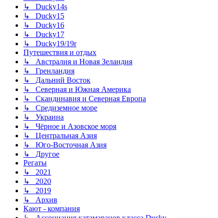
↳ Ducky14s
↳ Ducky15
↳ Ducky16
↳ Ducky17
↳ Ducky19/19r
Путешествия и отдых
↳ Австралия и Новая Зеландия
↳ Гренландия
↳ Дальний Восток
↳ Северная и Южная Америка
↳ Скандинавия и Северная Европа
↳ Средиземное море
↳ Украина
↳ Чёрное и Азовское моря
↳ Центральная Азия
↳ Юго-Восточная Азия
↳ Другое
Регаты
↳ 2021
↳ 2020
↳ 2019
↳ Архив
Кают - компания
↳ Ассоциация катамаранов класса Ducky