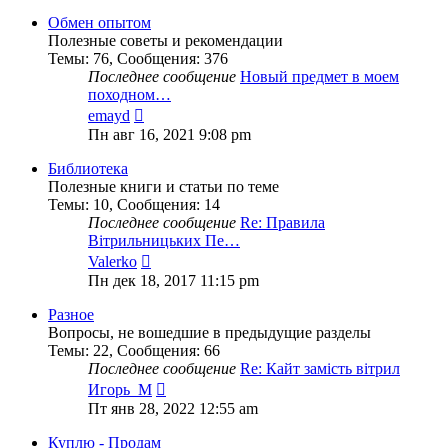
последнему
сообщению
Обмен опытом
Полезные советы и рекомендации
Темы
:
76
,
Сообщения
:
376
Последнее сообщение
Новый предмет в моем
походном…
Перейти
emayd
к
Пн авг 16, 2021 9:08 pm
последнему
сообщению
Библиотека
Полезные книги и статьи по теме
Темы
:
10
,
Сообщения
:
14
Последнее сообщение
Re: Правила
Вітрильницьких Пе…
Перейти
Valerko
к
Пн дек 18, 2017 11:15 pm
последнему
сообщению
Разное
Вопросы, не вошедшие в предыдущие разделы
Темы
:
22
,
Сообщения
:
66
Последнее сообщение
Re: Кайт замість вітрил
Перейти
Игорь_М
к
Пт янв 28, 2022 12:55 am
последнему
сообщению
Куплю - Продам