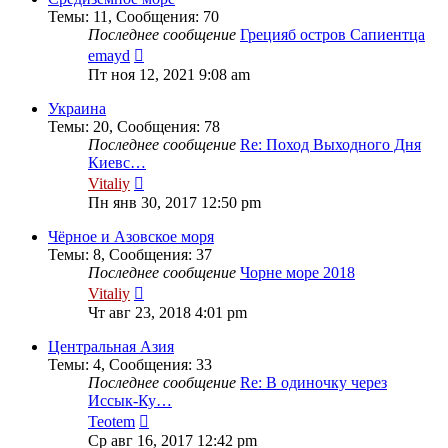
Темы
:
11
,
Сообщения
:
70
Последнее сообщение
Грецияб остров Сапиентца
Перейти
emayd
к
Пт ноя 12, 2021 9:08 am
последнему
сообщению
Украина
Темы
:
20
,
Сообщения
:
78
Последнее сообщение
Re: Поход Выходного Дня
Киевс…
Перейти
Vitaliy
к
Пн янв 30, 2017 12:50 pm
последнему
сообщению
Чёрное и Азовское моря
Темы
:
8
,
Сообщения
:
37
Последнее сообщение
Чорне море 2018
Перейти
Vitaliy
к
Чт авг 23, 2018 4:01 pm
последнему
сообщению
Центральная Азия
Темы
:
4
,
Сообщения
:
33
Последнее сообщение
Re: В одиночку через
Иссык-Ку…
Перейти
Teotem
к
Ср авг 16, 2017 12:42 pm