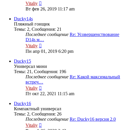
Перейти
Vitaliy
к
Вт фев 26, 2019 11:17 am
последнему
сообщению
Ducky14s
Пляжный гонщик
Темы
:
2
,
Сообщения
:
21
Последнее сообщение
Re: Усовершенствование
D14s м…
Перейти
Vitaliy
к
Пн апр 01, 2019 6:20 pm
последнему
сообщению
Ducky15
Универсал мини
Темы
:
21
,
Сообщения
:
196
Последнее сообщение
Re: Какой максимальный
встреч…
Перейти
Vitaliy
к
Пт окт 22, 2021 11:15 am
последнему
сообщению
Ducky16
Компактный универсал
Темы
:
2
,
Сообщения
:
26
Последнее сообщение
Re: Ducky16 версия 2.0
Перейти
Vitaliy
к