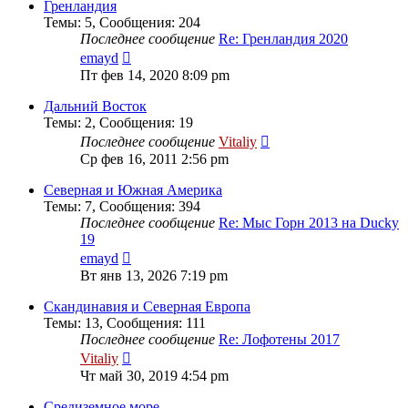
сообщению
Гренландия
Темы
:
5
,
Сообщения
:
204
Последнее сообщение
Re: Гренландия 2020
Перейти
emayd
к
Пт фев 14, 2020 8:09 pm
последнему
сообщению
Дальний Восток
Темы
:
2
,
Сообщения
:
19
Перейти
Последнее сообщение
Vitaliy
к
Ср фев 16, 2011 2:56 pm
последнему
сообщению
Северная и Южная Америка
Темы
:
7
,
Сообщения
:
394
Последнее сообщение
Re: Мыс Горн 2013 на Ducky
19
Перейти
emayd
к
Вт янв 13, 2026 7:19 pm
последнему
сообщению
Скандинавия и Северная Европа
Темы
:
13
,
Сообщения
:
111
Последнее сообщение
Re: Лофотены 2017
Перейти
Vitaliy
к
Чт май 30, 2019 4:54 pm
последнему
сообщению
Средиземное море