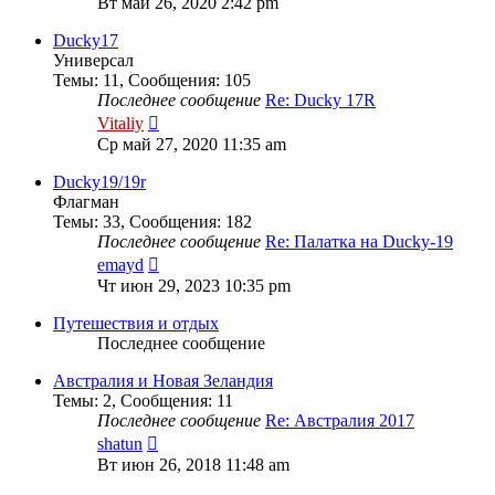
Вт май 26, 2020 2:42 pm
последнему
сообщению
Ducky17
Универсал
Темы
:
11
,
Сообщения
:
105
Последнее сообщение
Re: Ducky 17R
Перейти
Vitaliy
к
Ср май 27, 2020 11:35 am
последнему
сообщению
Ducky19/19r
Флагман
Темы
:
33
,
Сообщения
:
182
Последнее сообщение
Re: Палатка на Ducky-19
Перейти
emayd
к
Чт июн 29, 2023 10:35 pm
последнему
сообщению
Путешествия и отдых
Последнее сообщение
Австралия и Новая Зеландия
Темы
:
2
,
Сообщения
:
11
Последнее сообщение
Re: Австралия 2017
Перейти
shatun
к
Вт июн 26, 2018 11:48 am
последнему