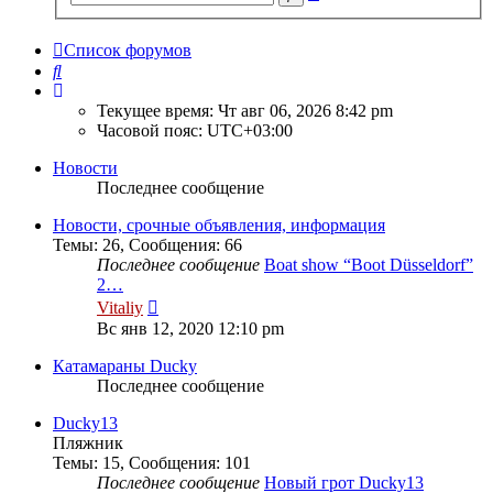
поиск
Список форумов
Поиск
Текущее время: Чт авг 06, 2026 8:42 pm
Часовой пояс:
UTC+03:00
Новости
Последнее сообщение
Новости, срочные объявления, информация
Темы
:
26
,
Сообщения
:
66
Последнее сообщение
Boat show “Boot Düsseldorf”
2…
Перейти
Vitaliy
к
Вс янв 12, 2020 12:10 pm
последнему
сообщению
Катамараны Ducky
Последнее сообщение
Ducky13
Пляжник
Темы
:
15
,
Сообщения
:
101
Последнее сообщение
Новый грот Ducky13