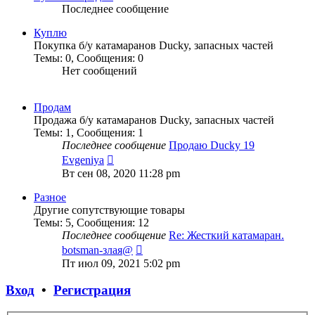
Последнее сообщение
Куплю
Покупка б/у катамаранов Ducky, запасных частей
Темы
:
0
,
Сообщения
:
0
Нет сообщений
Продам
Продажа б/у катамаранов Ducky, запасных частей
Темы
:
1
,
Сообщения
:
1
Последнее сообщение
Продаю Ducky 19
Перейти
Evgeniya
к
Вт сен 08, 2020 11:28 pm
последнему
сообщению
Разное
Другие сопутствующие товары
Темы
:
5
,
Сообщения
:
12
Последнее сообщение
Re: Жесткий катамаран.
Перейти
botsman-злая@
к
Пт июл 09, 2021 5:02 pm
последнему
сообщению
Вход
•
Регистрация