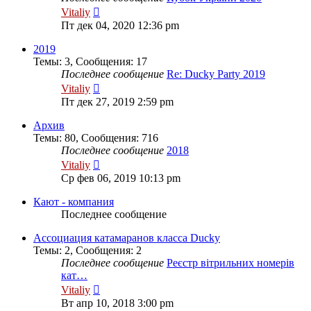
Перейти
Vitaliy
к
Пт дек 04, 2020 12:36 pm
последнему
сообщению
2019
Темы
:
3
,
Сообщения
:
17
Последнее сообщение
Re: Ducky Party 2019
Перейти
Vitaliy
к
Пт дек 27, 2019 2:59 pm
последнему
сообщению
Архив
Темы
:
80
,
Сообщения
:
716
Последнее сообщение
2018
Перейти
Vitaliy
к
Ср фев 06, 2019 10:13 pm
последнему
сообщению
Кают - компания
Последнее сообщение
Ассоциация катамаранов класса Ducky
Темы
:
2
,
Сообщения
:
2
Последнее сообщение
Реєстр вітрильних номерів
кат…
Перейти
Vitaliy
к
Вт апр 10, 2018 3:00 pm