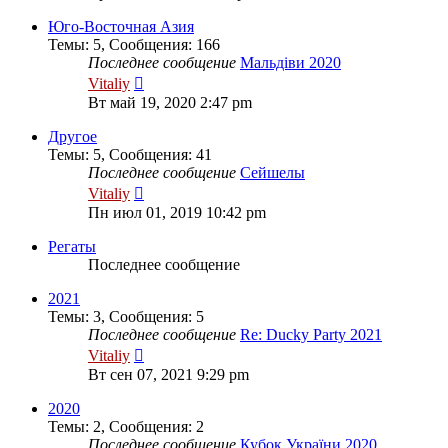
последнему
сообщению
Юго-Восточная Азия
Темы
:
5
,
Сообщения
:
166
Последнее сообщение
Мальдіви 2020
Перейти
Vitaliy
к
Вт май 19, 2020 2:47 pm
последнему
сообщению
Другое
Темы
:
5
,
Сообщения
:
41
Последнее сообщение
Сейшелы
Перейти
Vitaliy
к
Пн июл 01, 2019 10:42 pm
последнему
сообщению
Регаты
Последнее сообщение
2021
Темы
:
3
,
Сообщения
:
5
Последнее сообщение
Re: Ducky Party 2021
Перейти
Vitaliy
к
Вт сен 07, 2021 9:29 pm
последнему
сообщению
2020
Темы
:
2
,
Сообщения
:
2
Последнее сообщение
Кубок України 2020