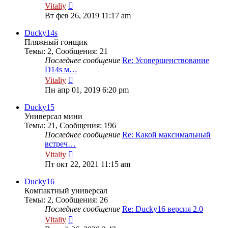
Перейти
Vitaliy
к
Вт фев 26, 2019 11:17 am
последнему
сообщению
Ducky14s
Пляжный гонщик
Темы
:
2
,
Сообщения
:
21
Последнее сообщение
Re: Усовершенствование
D14s м…
Перейти
Vitaliy
к
Пн апр 01, 2019 6:20 pm
последнему
сообщению
Ducky15
Универсал мини
Темы
:
21
,
Сообщения
:
196
Последнее сообщение
Re: Какой максимальный
встреч…
Перейти
Vitaliy
к
Пт окт 22, 2021 11:15 am
последнему
сообщению
Ducky16
Компактный универсал
Темы
:
2
,
Сообщения
:
26
Последнее сообщение
Re: Ducky16 версия 2.0
Перейти
Vitaliy
к