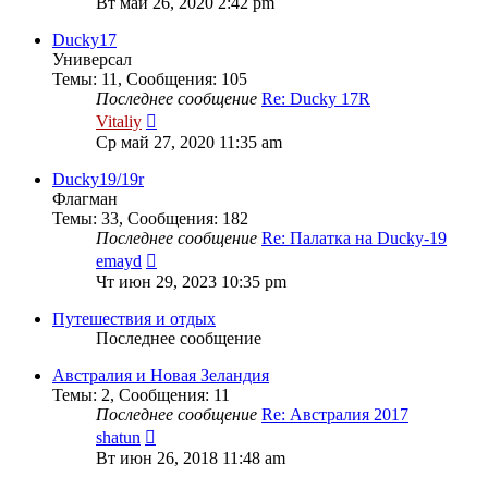
Вт май 26, 2020 2:42 pm
последнему
сообщению
Ducky17
Универсал
Темы
:
11
,
Сообщения
:
105
Последнее сообщение
Re: Ducky 17R
Перейти
Vitaliy
к
Ср май 27, 2020 11:35 am
последнему
сообщению
Ducky19/19r
Флагман
Темы
:
33
,
Сообщения
:
182
Последнее сообщение
Re: Палатка на Ducky-19
Перейти
emayd
к
Чт июн 29, 2023 10:35 pm
последнему
сообщению
Путешествия и отдых
Последнее сообщение
Австралия и Новая Зеландия
Темы
:
2
,
Сообщения
:
11
Последнее сообщение
Re: Австралия 2017
Перейти
shatun
к
Вт июн 26, 2018 11:48 am
последнему