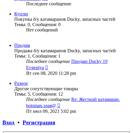
Последнее сообщение
Куплю
Покупка б/у катамаранов Ducky, запасных частей
Темы
:
0
,
Сообщения
:
0
Нет сообщений
Продам
Продажа б/у катамаранов Ducky, запасных частей
Темы
:
1
,
Сообщения
:
1
Последнее сообщение
Продаю Ducky 19
Перейти
Evgeniya
к
Вт сен 08, 2020 11:28 pm
последнему
сообщению
Разное
Другие сопутствующие товары
Темы
:
5
,
Сообщения
:
12
Последнее сообщение
Re: Жесткий катамаран.
Перейти
botsman-злая@
к
Пт июл 09, 2021 5:02 pm
последнему
сообщению
Вход
•
Регистрация