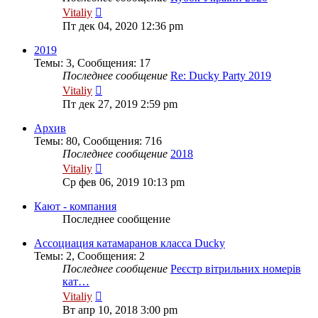
Перейти
Vitaliy
к
Пт дек 04, 2020 12:36 pm
последнему
сообщению
2019
Темы
:
3
,
Сообщения
:
17
Последнее сообщение
Re: Ducky Party 2019
Перейти
Vitaliy
к
Пт дек 27, 2019 2:59 pm
последнему
сообщению
Архив
Темы
:
80
,
Сообщения
:
716
Последнее сообщение
2018
Перейти
Vitaliy
к
Ср фев 06, 2019 10:13 pm
последнему
сообщению
Кают - компания
Последнее сообщение
Ассоциация катамаранов класса Ducky
Темы
:
2
,
Сообщения
:
2
Последнее сообщение
Реєстр вітрильних номерів
кат…
Перейти
Vitaliy
к
Вт апр 10, 2018 3:00 pm