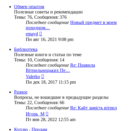
последнему
сообщению
Обмен опытом
Полезные советы и рекомендации
Темы
:
76
,
Сообщения
:
376
Последнее сообщение
Новый предмет в моем
походном…
Перейти
emayd
к
Пн авг 16, 2021 9:08 pm
последнему
сообщению
Библиотека
Полезные книги и статьи по теме
Темы
:
10
,
Сообщения
:
14
Последнее сообщение
Re: Правила
Вітрильницьких Пе…
Перейти
Valerko
к
Пн дек 18, 2017 11:15 pm
последнему
сообщению
Разное
Вопросы, не вошедшие в предыдущие разделы
Темы
:
22
,
Сообщения
:
66
Последнее сообщение
Re: Кайт замість вітрил
Перейти
Игорь_М
к
Пт янв 28, 2022 12:55 am
последнему
сообщению
Куплю - Продам