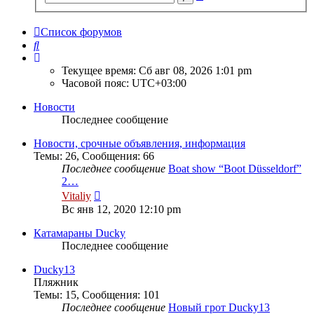
поиск
Список форумов
Поиск
Текущее время: Сб авг 08, 2026 1:01 pm
Часовой пояс:
UTC+03:00
Новости
Последнее сообщение
Новости, срочные объявления, информация
Темы
:
26
,
Сообщения
:
66
Последнее сообщение
Boat show “Boot Düsseldorf”
2…
Перейти
Vitaliy
к
Вс янв 12, 2020 12:10 pm
последнему
сообщению
Катамараны Ducky
Последнее сообщение
Ducky13
Пляжник
Темы
:
15
,
Сообщения
:
101
Последнее сообщение
Новый грот Ducky13