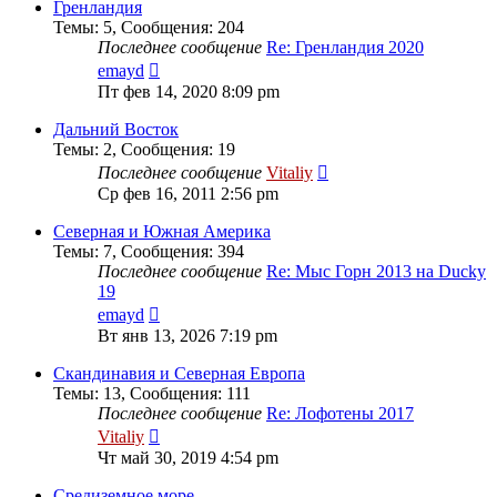
сообщению
Гренландия
Темы
:
5
,
Сообщения
:
204
Последнее сообщение
Re: Гренландия 2020
Перейти
emayd
к
Пт фев 14, 2020 8:09 pm
последнему
сообщению
Дальний Восток
Темы
:
2
,
Сообщения
:
19
Перейти
Последнее сообщение
Vitaliy
к
Ср фев 16, 2011 2:56 pm
последнему
сообщению
Северная и Южная Америка
Темы
:
7
,
Сообщения
:
394
Последнее сообщение
Re: Мыс Горн 2013 на Ducky
19
Перейти
emayd
к
Вт янв 13, 2026 7:19 pm
последнему
сообщению
Скандинавия и Северная Европа
Темы
:
13
,
Сообщения
:
111
Последнее сообщение
Re: Лофотены 2017
Перейти
Vitaliy
к
Чт май 30, 2019 4:54 pm
последнему
сообщению
Средиземное море