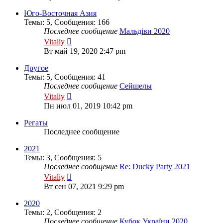
последнему
сообщению
Юго-Восточная Азия
Темы
:
5
,
Сообщения
:
166
Последнее сообщение
Мальдіви 2020
Перейти
Vitaliy
к
Вт май 19, 2020 2:47 pm
последнему
сообщению
Другое
Темы
:
5
,
Сообщения
:
41
Последнее сообщение
Сейшелы
Перейти
Vitaliy
к
Пн июл 01, 2019 10:42 pm
последнему
сообщению
Регаты
Последнее сообщение
2021
Темы
:
3
,
Сообщения
:
5
Последнее сообщение
Re: Ducky Party 2021
Перейти
Vitaliy
к
Вт сен 07, 2021 9:29 pm
последнему
сообщению
2020
Темы
:
2
,
Сообщения
:
2
Последнее сообщение
Кубок України 2020