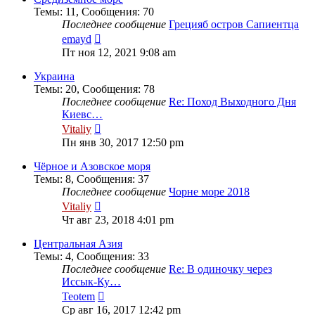
Темы
:
11
,
Сообщения
:
70
Последнее сообщение
Грецияб остров Сапиентца
Перейти
emayd
к
Пт ноя 12, 2021 9:08 am
последнему
сообщению
Украина
Темы
:
20
,
Сообщения
:
78
Последнее сообщение
Re: Поход Выходного Дня
Киевс…
Перейти
Vitaliy
к
Пн янв 30, 2017 12:50 pm
последнему
сообщению
Чёрное и Азовское моря
Темы
:
8
,
Сообщения
:
37
Последнее сообщение
Чорне море 2018
Перейти
Vitaliy
к
Чт авг 23, 2018 4:01 pm
последнему
сообщению
Центральная Азия
Темы
:
4
,
Сообщения
:
33
Последнее сообщение
Re: В одиночку через
Иссык-Ку…
Перейти
Teotem
к
Ср авг 16, 2017 12:42 pm