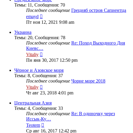
Темы
:
11
,
Сообщения
:
70
Последнее сообщение
Грецияб остров Сапиентца
Перейти
emayd
к
Пт ноя 12, 2021 9:08 am
последнему
сообщению
Украина
Темы
:
20
,
Сообщения
:
78
Последнее сообщение
Re: Поход Выходного Дня
Киевс…
Перейти
Vitaliy
к
Пн янв 30, 2017 12:50 pm
последнему
сообщению
Чёрное и Азовское моря
Темы
:
8
,
Сообщения
:
37
Последнее сообщение
Чорне море 2018
Перейти
Vitaliy
к
Чт авг 23, 2018 4:01 pm
последнему
сообщению
Центральная Азия
Темы
:
4
,
Сообщения
:
33
Последнее сообщение
Re: В одиночку через
Иссык-Ку…
Перейти
Teotem
к
Ср авг 16, 2017 12:42 pm