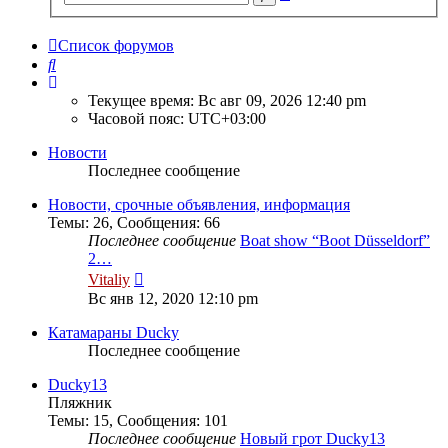
поиск
Список форумов
Поиск
Текущее время: Вс авг 09, 2026 12:40 pm
Часовой пояс:
UTC+03:00
Новости
Последнее сообщение
Новости, срочные объявления, информация
Темы
:
26
,
Сообщения
:
66
Последнее сообщение
Boat show “Boot Düsseldorf”
2…
Перейти
Vitaliy
к
Вс янв 12, 2020 12:10 pm
последнему
сообщению
Катамараны Ducky
Последнее сообщение
Ducky13
Пляжник
Темы
:
15
,
Сообщения
:
101
Последнее сообщение
Новый грот Ducky13