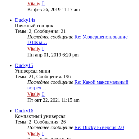
Перейти
Vitaliy
к
Вт фев 26, 2019 11:17 am
последнему
сообщению
Ducky14s
Пляжный гонщик
Темы
:
2
,
Сообщения
:
21
Последнее сообщение
Re: Усовершенствование
D14s м…
Перейти
Vitaliy
к
Пн апр 01, 2019 6:20 pm
последнему
сообщению
Ducky15
Универсал мини
Темы
:
21
,
Сообщения
:
196
Последнее сообщение
Re: Какой максимальный
встреч…
Перейти
Vitaliy
к
Пт окт 22, 2021 11:15 am
последнему
сообщению
Ducky16
Компактный универсал
Темы
:
2
,
Сообщения
:
26
Последнее сообщение
Re: Ducky16 версия 2.0
Перейти
Vitaliy
к