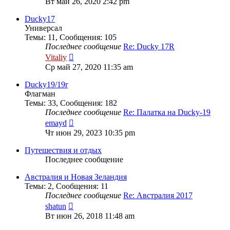
Вт май 26, 2020 2:42 pm
последнему
сообщению
Ducky17
Универсал
Темы
:
11
,
Сообщения
:
105
Последнее сообщение
Re: Ducky 17R
Перейти
Vitaliy
к
Ср май 27, 2020 11:35 am
последнему
сообщению
Ducky19/19r
Флагман
Темы
:
33
,
Сообщения
:
182
Последнее сообщение
Re: Палатка на Ducky-19
Перейти
emayd
к
Чт июн 29, 2023 10:35 pm
последнему
сообщению
Путешествия и отдых
Последнее сообщение
Австралия и Новая Зеландия
Темы
:
2
,
Сообщения
:
11
Последнее сообщение
Re: Австралия 2017
Перейти
shatun
к
Вт июн 26, 2018 11:48 am
последнему