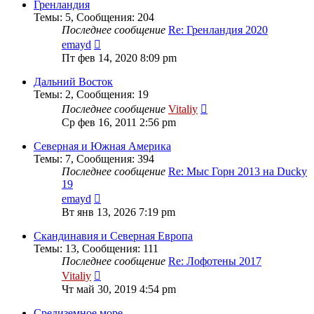
сообщению
Гренландия
Темы
:
5
,
Сообщения
:
204
Последнее сообщение
Re: Гренландия 2020
Перейти
emayd
к
Пт фев 14, 2020 8:09 pm
последнему
сообщению
Дальний Восток
Темы
:
2
,
Сообщения
:
19
Перейти
Последнее сообщение
Vitaliy
к
Ср фев 16, 2011 2:56 pm
последнему
сообщению
Северная и Южная Америка
Темы
:
7
,
Сообщения
:
394
Последнее сообщение
Re: Мыс Горн 2013 на Ducky
19
Перейти
emayd
к
Вт янв 13, 2026 7:19 pm
последнему
сообщению
Скандинавия и Северная Европа
Темы
:
13
,
Сообщения
:
111
Последнее сообщение
Re: Лофотены 2017
Перейти
Vitaliy
к
Чт май 30, 2019 4:54 pm
последнему
сообщению
Средиземное море