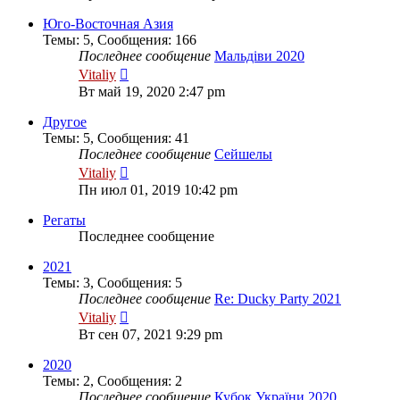
последнему
сообщению
Юго-Восточная Азия
Темы
:
5
,
Сообщения
:
166
Последнее сообщение
Мальдіви 2020
Перейти
Vitaliy
к
Вт май 19, 2020 2:47 pm
последнему
сообщению
Другое
Темы
:
5
,
Сообщения
:
41
Последнее сообщение
Сейшелы
Перейти
Vitaliy
к
Пн июл 01, 2019 10:42 pm
последнему
сообщению
Регаты
Последнее сообщение
2021
Темы
:
3
,
Сообщения
:
5
Последнее сообщение
Re: Ducky Party 2021
Перейти
Vitaliy
к
Вт сен 07, 2021 9:29 pm
последнему
сообщению
2020
Темы
:
2
,
Сообщения
:
2
Последнее сообщение
Кубок України 2020