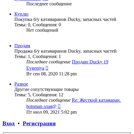
Последнее сообщение
Куплю
Покупка б/у катамаранов Ducky, запасных частей
Темы
:
0
,
Сообщения
:
0
Нет сообщений
Продам
Продажа б/у катамаранов Ducky, запасных частей
Темы
:
1
,
Сообщения
:
1
Последнее сообщение
Продаю Ducky 19
Перейти
Evgeniya
к
Вт сен 08, 2020 11:28 pm
последнему
сообщению
Разное
Другие сопутствующие товары
Темы
:
5
,
Сообщения
:
12
Последнее сообщение
Re: Жесткий катамаран.
Перейти
botsman-злая@
к
Пт июл 09, 2021 5:02 pm
последнему
сообщению
Вход
•
Регистрация