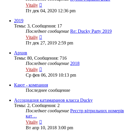
Перейти
Vitaliy
к
Пт дек 04, 2020 12:36 pm
последнему
сообщению
2019
Темы
:
3
,
Сообщения
:
17
Последнее сообщение
Re: Ducky Party 2019
Перейти
Vitaliy
к
Пт дек 27, 2019 2:59 pm
последнему
сообщению
Архив
Темы
:
80
,
Сообщения
:
716
Последнее сообщение
2018
Перейти
Vitaliy
к
Ср фев 06, 2019 10:13 pm
последнему
сообщению
Кают - компания
Последнее сообщение
Ассоциация катамаранов класса Ducky
Темы
:
2
,
Сообщения
:
2
Последнее сообщение
Реєстр вітрильних номерів
кат…
Перейти
Vitaliy
к
Вт апр 10, 2018 3:00 pm