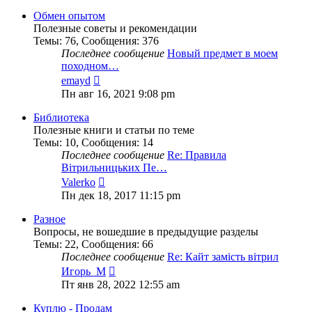
последнему
сообщению
Обмен опытом
Полезные советы и рекомендации
Темы
:
76
,
Сообщения
:
376
Последнее сообщение
Новый предмет в моем
походном…
Перейти
emayd
к
Пн авг 16, 2021 9:08 pm
последнему
сообщению
Библиотека
Полезные книги и статьи по теме
Темы
:
10
,
Сообщения
:
14
Последнее сообщение
Re: Правила
Вітрильницьких Пе…
Перейти
Valerko
к
Пн дек 18, 2017 11:15 pm
последнему
сообщению
Разное
Вопросы, не вошедшие в предыдущие разделы
Темы
:
22
,
Сообщения
:
66
Последнее сообщение
Re: Кайт замість вітрил
Перейти
Игорь_М
к
Пт янв 28, 2022 12:55 am
последнему
сообщению
Куплю - Продам