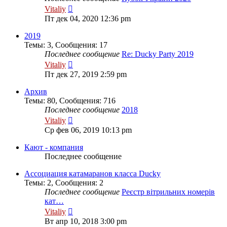
Перейти
Vitaliy
к
Пт дек 04, 2020 12:36 pm
последнему
сообщению
2019
Темы
:
3
,
Сообщения
:
17
Последнее сообщение
Re: Ducky Party 2019
Перейти
Vitaliy
к
Пт дек 27, 2019 2:59 pm
последнему
сообщению
Архив
Темы
:
80
,
Сообщения
:
716
Последнее сообщение
2018
Перейти
Vitaliy
к
Ср фев 06, 2019 10:13 pm
последнему
сообщению
Кают - компания
Последнее сообщение
Ассоциация катамаранов класса Ducky
Темы
:
2
,
Сообщения
:
2
Последнее сообщение
Реєстр вітрильних номерів
кат…
Перейти
Vitaliy
к
Вт апр 10, 2018 3:00 pm