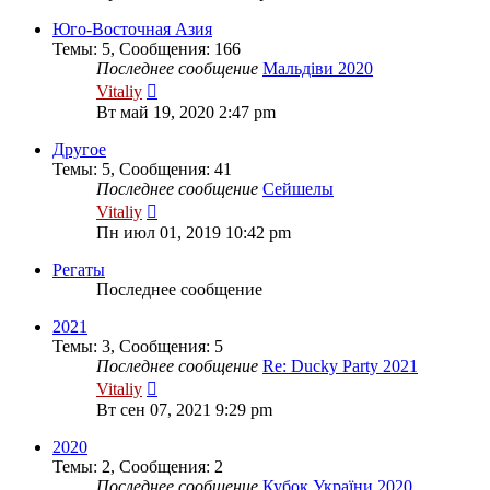
последнему
сообщению
Юго-Восточная Азия
Темы
:
5
,
Сообщения
:
166
Последнее сообщение
Мальдіви 2020
Перейти
Vitaliy
к
Вт май 19, 2020 2:47 pm
последнему
сообщению
Другое
Темы
:
5
,
Сообщения
:
41
Последнее сообщение
Сейшелы
Перейти
Vitaliy
к
Пн июл 01, 2019 10:42 pm
последнему
сообщению
Регаты
Последнее сообщение
2021
Темы
:
3
,
Сообщения
:
5
Последнее сообщение
Re: Ducky Party 2021
Перейти
Vitaliy
к
Вт сен 07, 2021 9:29 pm
последнему
сообщению
2020
Темы
:
2
,
Сообщения
:
2
Последнее сообщение
Кубок України 2020