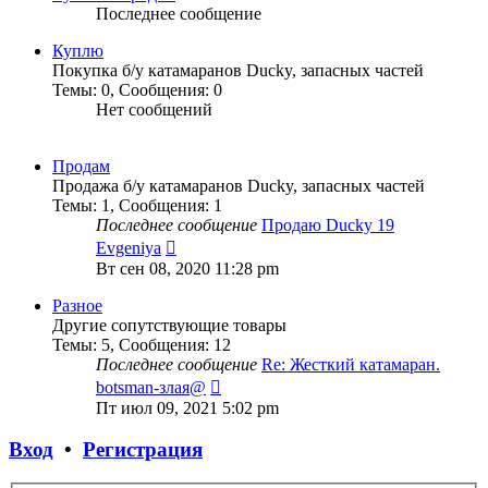
Последнее сообщение
Куплю
Покупка б/у катамаранов Ducky, запасных частей
Темы
:
0
,
Сообщения
:
0
Нет сообщений
Продам
Продажа б/у катамаранов Ducky, запасных частей
Темы
:
1
,
Сообщения
:
1
Последнее сообщение
Продаю Ducky 19
Перейти
Evgeniya
к
Вт сен 08, 2020 11:28 pm
последнему
сообщению
Разное
Другие сопутствующие товары
Темы
:
5
,
Сообщения
:
12
Последнее сообщение
Re: Жесткий катамаран.
Перейти
botsman-злая@
к
Пт июл 09, 2021 5:02 pm
последнему
сообщению
Вход
•
Регистрация