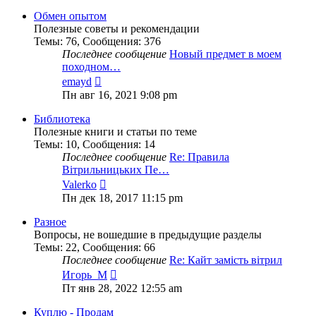
последнему
сообщению
Обмен опытом
Полезные советы и рекомендации
Темы
:
76
,
Сообщения
:
376
Последнее сообщение
Новый предмет в моем
походном…
Перейти
emayd
к
Пн авг 16, 2021 9:08 pm
последнему
сообщению
Библиотека
Полезные книги и статьи по теме
Темы
:
10
,
Сообщения
:
14
Последнее сообщение
Re: Правила
Вітрильницьких Пе…
Перейти
Valerko
к
Пн дек 18, 2017 11:15 pm
последнему
сообщению
Разное
Вопросы, не вошедшие в предыдущие разделы
Темы
:
22
,
Сообщения
:
66
Последнее сообщение
Re: Кайт замість вітрил
Перейти
Игорь_М
к
Пт янв 28, 2022 12:55 am
последнему
сообщению
Куплю - Продам