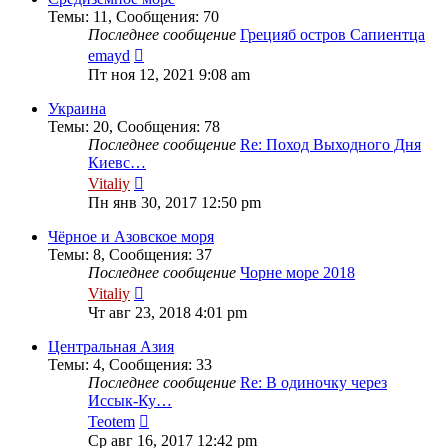
Темы
:
11
,
Сообщения
:
70
Последнее сообщение
Грецияб остров Сапиентца
Перейти
emayd
к
Пт ноя 12, 2021 9:08 am
последнему
сообщению
Украина
Темы
:
20
,
Сообщения
:
78
Последнее сообщение
Re: Поход Выходного Дня
Киевс…
Перейти
Vitaliy
к
Пн янв 30, 2017 12:50 pm
последнему
сообщению
Чёрное и Азовское моря
Темы
:
8
,
Сообщения
:
37
Последнее сообщение
Чорне море 2018
Перейти
Vitaliy
к
Чт авг 23, 2018 4:01 pm
последнему
сообщению
Центральная Азия
Темы
:
4
,
Сообщения
:
33
Последнее сообщение
Re: В одиночку через
Иссык-Ку…
Перейти
Teotem
к
Ср авг 16, 2017 12:42 pm