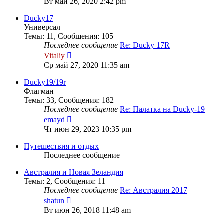
Вт май 26, 2020 2:42 pm
последнему
сообщению
Ducky17
Универсал
Темы
:
11
,
Сообщения
:
105
Последнее сообщение
Re: Ducky 17R
Перейти
Vitaliy
к
Ср май 27, 2020 11:35 am
последнему
сообщению
Ducky19/19r
Флагман
Темы
:
33
,
Сообщения
:
182
Последнее сообщение
Re: Палатка на Ducky-19
Перейти
emayd
к
Чт июн 29, 2023 10:35 pm
последнему
сообщению
Путешествия и отдых
Последнее сообщение
Австралия и Новая Зеландия
Темы
:
2
,
Сообщения
:
11
Последнее сообщение
Re: Австралия 2017
Перейти
shatun
к
Вт июн 26, 2018 11:48 am
последнему