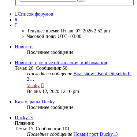
поиск
Список форумов
Поиск
Текущее время: Пт авг 07, 2026 2:52 pm
Часовой пояс:
UTC+03:00
Новости
Последнее сообщение
Новости, срочные объявления, информация
Темы
:
26
,
Сообщения
:
66
Последнее сообщение
Boat show “Boot Düsseldorf”
2…
Перейти
Vitaliy
к
Вс янв 12, 2020 12:10 pm
последнему
сообщению
Катамараны Ducky
Последнее сообщение
Ducky13
Пляжник
Темы
:
15
,
Сообщения
:
101
Последнее сообщение
Новый грот Ducky13