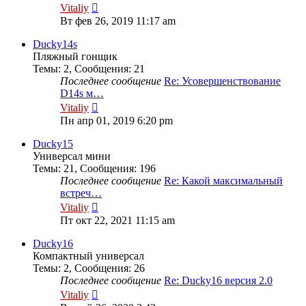
Перейти
Vitaliy
к
Вт фев 26, 2019 11:17 am
последнему
сообщению
Ducky14s
Пляжный гонщик
Темы
:
2
,
Сообщения
:
21
Последнее сообщение
Re: Усовершенствование
D14s м…
Перейти
Vitaliy
к
Пн апр 01, 2019 6:20 pm
последнему
сообщению
Ducky15
Универсал мини
Темы
:
21
,
Сообщения
:
196
Последнее сообщение
Re: Какой максимальный
встреч…
Перейти
Vitaliy
к
Пт окт 22, 2021 11:15 am
последнему
сообщению
Ducky16
Компактный универсал
Темы
:
2
,
Сообщения
:
26
Последнее сообщение
Re: Ducky16 версия 2.0
Перейти
Vitaliy
к