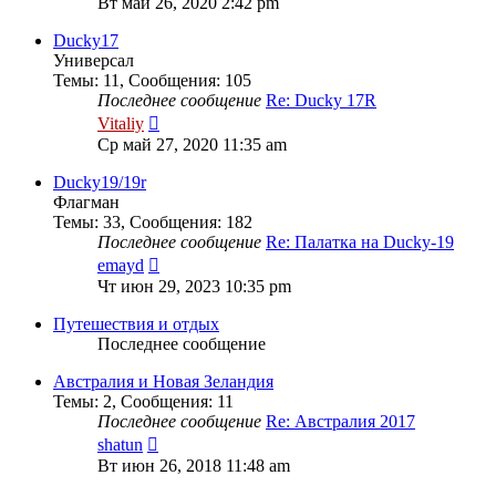
Вт май 26, 2020 2:42 pm
последнему
сообщению
Ducky17
Универсал
Темы
:
11
,
Сообщения
:
105
Последнее сообщение
Re: Ducky 17R
Перейти
Vitaliy
к
Ср май 27, 2020 11:35 am
последнему
сообщению
Ducky19/19r
Флагман
Темы
:
33
,
Сообщения
:
182
Последнее сообщение
Re: Палатка на Ducky-19
Перейти
emayd
к
Чт июн 29, 2023 10:35 pm
последнему
сообщению
Путешествия и отдых
Последнее сообщение
Австралия и Новая Зеландия
Темы
:
2
,
Сообщения
:
11
Последнее сообщение
Re: Австралия 2017
Перейти
shatun
к
Вт июн 26, 2018 11:48 am
последнему