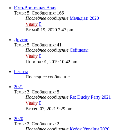
последнему
сообщению
Юго-Восточная Азия
Темы
:
5
,
Сообщения
:
166
Последнее сообщение
Мальдіви 2020
Перейти
Vitaliy
к
Вт май 19, 2020 2:47 pm
последнему
сообщению
Другое
Темы
:
5
,
Сообщения
:
41
Последнее сообщение
Сейшелы
Перейти
Vitaliy
к
Пн июл 01, 2019 10:42 pm
последнему
сообщению
Регаты
Последнее сообщение
2021
Темы
:
3
,
Сообщения
:
5
Последнее сообщение
Re: Ducky Party 2021
Перейти
Vitaliy
к
Вт сен 07, 2021 9:29 pm
последнему
сообщению
2020
Темы
:
2
,
Сообщения
:
2
Последнее сообщение
Кубок України 2020