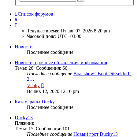
поиск
Список форумов
Поиск
Текущее время: Пт авг 07, 2026 8:20 pm
Часовой пояс:
UTC+03:00
Новости
Последнее сообщение
Новости, срочные объявления, информация
Темы
:
26
,
Сообщения
:
66
Последнее сообщение
Boat show “Boot Düsseldorf”
2…
Перейти
Vitaliy
к
Вс янв 12, 2020 12:10 pm
последнему
сообщению
Катамараны Ducky
Последнее сообщение
Ducky13
Пляжник
Темы
:
15
,
Сообщения
:
101
Последнее сообщение
Новый грот Ducky13