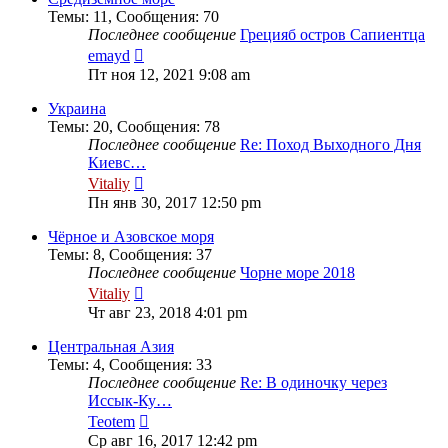
Темы
:
11
,
Сообщения
:
70
Последнее сообщение
Грецияб остров Сапиентца
Перейти
emayd
к
Пт ноя 12, 2021 9:08 am
последнему
сообщению
Украина
Темы
:
20
,
Сообщения
:
78
Последнее сообщение
Re: Поход Выходного Дня
Киевс…
Перейти
Vitaliy
к
Пн янв 30, 2017 12:50 pm
последнему
сообщению
Чёрное и Азовское моря
Темы
:
8
,
Сообщения
:
37
Последнее сообщение
Чорне море 2018
Перейти
Vitaliy
к
Чт авг 23, 2018 4:01 pm
последнему
сообщению
Центральная Азия
Темы
:
4
,
Сообщения
:
33
Последнее сообщение
Re: В одиночку через
Иссык-Ку…
Перейти
Teotem
к
Ср авг 16, 2017 12:42 pm