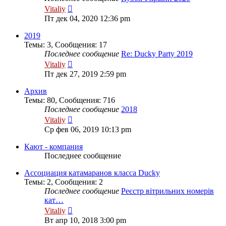
Перейти
Vitaliy
к
Пт дек 04, 2020 12:36 pm
последнему
сообщению
2019
Темы
:
3
,
Сообщения
:
17
Последнее сообщение
Re: Ducky Party 2019
Перейти
Vitaliy
к
Пт дек 27, 2019 2:59 pm
последнему
сообщению
Архив
Темы
:
80
,
Сообщения
:
716
Последнее сообщение
2018
Перейти
Vitaliy
к
Ср фев 06, 2019 10:13 pm
последнему
сообщению
Кают - компания
Последнее сообщение
Ассоциация катамаранов класса Ducky
Темы
:
2
,
Сообщения
:
2
Последнее сообщение
Реєстр вітрильних номерів
кат…
Перейти
Vitaliy
к
Вт апр 10, 2018 3:00 pm