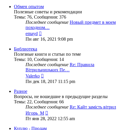
последнему
сообщению
Обмен опытом
Полезные советы и рекомендации
Темы
:
76
,
Сообщения
:
376
Последнее сообщение
Новый предмет в моем
походном…
Перейти
emayd
к
Пн авг 16, 2021 9:08 pm
последнему
сообщению
Библиотека
Полезные книги и статьи по теме
Темы
:
10
,
Сообщения
:
14
Последнее сообщение
Re: Правила
Вітрильницьких Пе…
Перейти
Valerko
к
Пн дек 18, 2017 11:15 pm
последнему
сообщению
Разное
Вопросы, не вошедшие в предыдущие разделы
Темы
:
22
,
Сообщения
:
66
Последнее сообщение
Re: Кайт замість вітрил
Перейти
Игорь_М
к
Пт янв 28, 2022 12:55 am
последнему
сообщению
Куплю - Продам