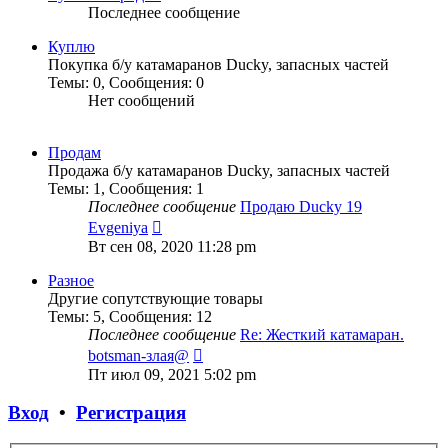
Последнее сообщение
Куплю
Покупка б/у катамаранов Ducky, запасных частей
Темы
:
0
,
Сообщения
:
0
Нет сообщений
Продам
Продажа б/у катамаранов Ducky, запасных частей
Темы
:
1
,
Сообщения
:
1
Последнее сообщение
Продаю Ducky 19
Перейти
Evgeniya
к
Вт сен 08, 2020 11:28 pm
последнему
сообщению
Разное
Другие сопутствующие товары
Темы
:
5
,
Сообщения
:
12
Последнее сообщение
Re: Жесткий катамаран.
Перейти
botsman-злая@
к
Пт июл 09, 2021 5:02 pm
последнему
сообщению
Вход
•
Регистрация