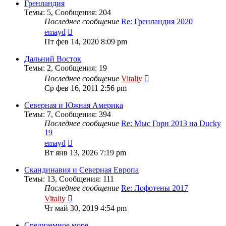
сообщению
Гренландия
Темы
:
5
,
Сообщения
:
204
Последнее сообщение
Re: Гренландия 2020
Перейти
emayd
к
Пт фев 14, 2020 8:09 pm
последнему
сообщению
Дальний Восток
Темы
:
2
,
Сообщения
:
19
Перейти
Последнее сообщение
Vitaliy
к
Ср фев 16, 2011 2:56 pm
последнему
сообщению
Северная и Южная Америка
Темы
:
7
,
Сообщения
:
394
Последнее сообщение
Re: Мыс Горн 2013 на Ducky
19
Перейти
emayd
к
Вт янв 13, 2026 7:19 pm
последнему
сообщению
Скандинавия и Северная Европа
Темы
:
13
,
Сообщения
:
111
Последнее сообщение
Re: Лофотены 2017
Перейти
Vitaliy
к
Чт май 30, 2019 4:54 pm
последнему
сообщению
Средиземное море