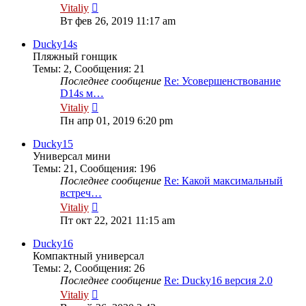
Перейти
Vitaliy
к
Вт фев 26, 2019 11:17 am
последнему
сообщению
Ducky14s
Пляжный гонщик
Темы
:
2
,
Сообщения
:
21
Последнее сообщение
Re: Усовершенствование
D14s м…
Перейти
Vitaliy
к
Пн апр 01, 2019 6:20 pm
последнему
сообщению
Ducky15
Универсал мини
Темы
:
21
,
Сообщения
:
196
Последнее сообщение
Re: Какой максимальный
встреч…
Перейти
Vitaliy
к
Пт окт 22, 2021 11:15 am
последнему
сообщению
Ducky16
Компактный универсал
Темы
:
2
,
Сообщения
:
26
Последнее сообщение
Re: Ducky16 версия 2.0
Перейти
Vitaliy
к