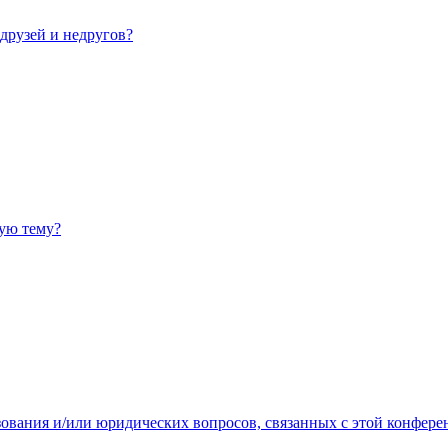
 друзей и недругов?
ную тему?
зования и/или юридических вопросов, связанных с этой конфере