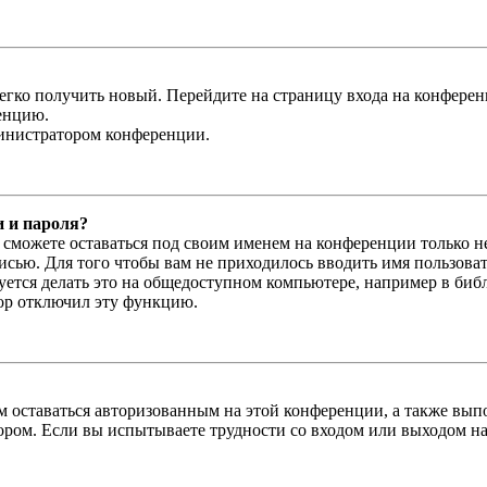
легко получить новый. Перейдите на страницу входа на конфер
енцию.
министратором конференции.
и и пароля?
ы сможете оставаться под своим именем на конференции только н
писью. Для того чтобы вам не приходилось вводить имя пользова
тся делать это на общедоступном компьютере, например в библи
тор отключил эту функцию.
вам оставаться авторизованным на этой конференции, а также в
ром. Если вы испытываете трудности со входом или выходом на