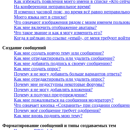
Как избежать появления моего имени в списке «Кто сейч
На конференции неправильное время!
Я изменил часовой пояс, но время всё равно неправильно
Моего языка нет в списке!
Что означают изображения рядом с моим именем пользов
Как мне включить отображение аватары?
Что такое звание и как я могу изменить его?
Когда я щёлкаю по ссылке «email», от меня требуют войт
Создание сообщений
Как мне создать новую тему или сообщение?
Как мне отредактировать или удалить сообщение?
Как мне добавить подпись к своему сообщению?
Как мне создать опрос?
Почему я не могу добавить больше вариантов ответа?
Как мне отредактировать или удалить опрос?
Почему мне недоступны некоторые форумы?
Почему я не могу добавлять вложения?
Почему я получил предупреждение?
Как мне пожаловаться на сообщения модератору?
Что означает кнопка «Сохранить» при создании сообщен
Почему моё сообщение требует одобрения?
Как мне вновь поднять мою тему?
Форматирование сообщений и типы создаваемых тем