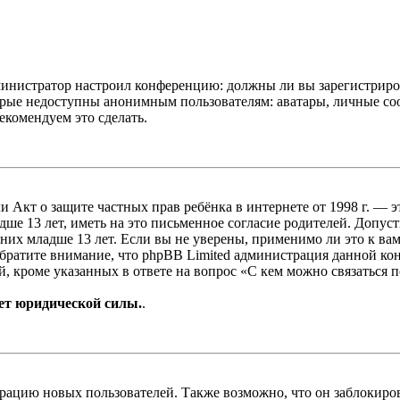
администратор настроил конференцию: должны ли вы зарегистриро
рые недоступны анонимным пользователям: аватары, личные сообщ
екомендуем это сделать.
, или Акт о защите частных прав ребёнка в интернете от 1998 г.
е 13 лет, иметь на это письменное согласие родителей. Допус
х младше 13 лет. Если вы не уверены, применимо ли это к вам
Обратите внимание, что phpBB Limited администрация данной к
, кроме указанных в ответе на вопрос «С кем можно связаться 
ет юридической силы.
.
цию новых пользователей. Также возможно, что он заблокирова