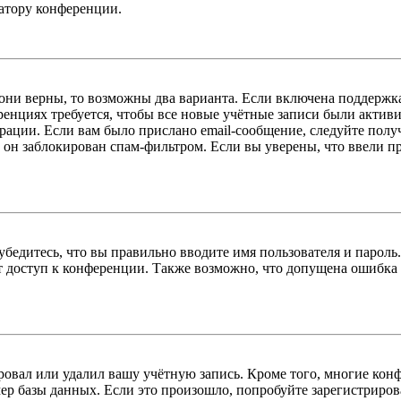
ратору конференции.
 они верны, то возможны два варианта. Если включена поддержка
енциях требуется, чтобы все новые учётные записи были актив
трации. Если вам было прислано email-сообщение, следуйте пол
 он заблокирован спам-фильтром. Если вы уверены, что ввели пр
бедитесь, что вы правильно вводите имя пользователя и пароль
ыт доступ к конференции. Также возможно, что допущена ошибка
овал или удалил вашу учётную запись. Кроме того, многие кон
р базы данных. Если это произошло, попробуйте зарегистрироват