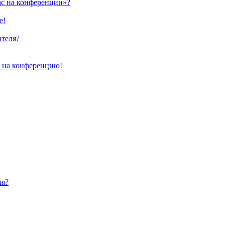
ас на конференции»?
е!
ателя?
и на конференцию!
ия?