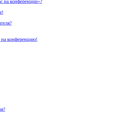
ас на конференции»?
е!
ателя?
и на конференцию!
ия?