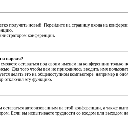
легко получить новый. Перейдите на страницу входа на конфер
енцию.
министратором конференции.
и и пароля?
ы сможете оставаться под своим именем на конференции только н
писью. Для того чтобы вам не приходилось вводить имя пользова
тся делать это на общедоступном компьютере, например в библи
тор отключил эту функцию.
вам оставаться авторизованным на этой конференции, а также в
ром. Если вы испытываете трудности со входом или выходом на