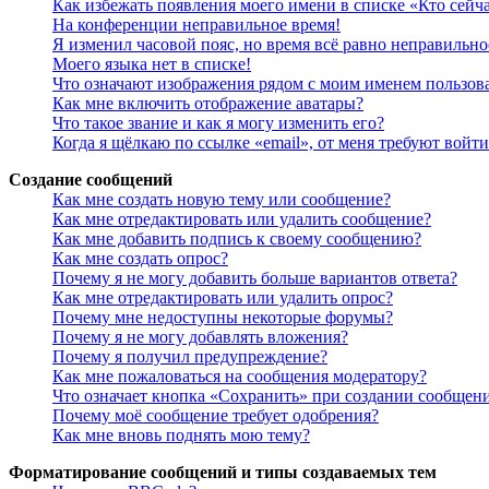
Как избежать появления моего имени в списке «Кто сейч
На конференции неправильное время!
Я изменил часовой пояс, но время всё равно неправильно
Моего языка нет в списке!
Что означают изображения рядом с моим именем пользов
Как мне включить отображение аватары?
Что такое звание и как я могу изменить его?
Когда я щёлкаю по ссылке «email», от меня требуют войт
Создание сообщений
Как мне создать новую тему или сообщение?
Как мне отредактировать или удалить сообщение?
Как мне добавить подпись к своему сообщению?
Как мне создать опрос?
Почему я не могу добавить больше вариантов ответа?
Как мне отредактировать или удалить опрос?
Почему мне недоступны некоторые форумы?
Почему я не могу добавлять вложения?
Почему я получил предупреждение?
Как мне пожаловаться на сообщения модератору?
Что означает кнопка «Сохранить» при создании сообщен
Почему моё сообщение требует одобрения?
Как мне вновь поднять мою тему?
Форматирование сообщений и типы создаваемых тем