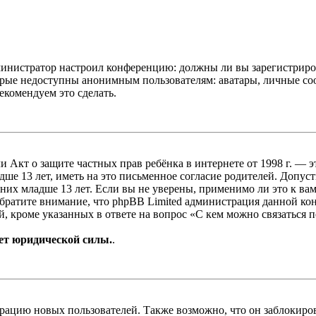
администратор настроил конференцию: должны ли вы зарегистриро
рые недоступны анонимным пользователям: аватары, личные сообщ
екомендуем это сделать.
, или Акт о защите частных прав ребёнка в интернете от 1998 г.
е 13 лет, иметь на это письменное согласие родителей. Допус
х младше 13 лет. Если вы не уверены, применимо ли это к вам
Обратите внимание, что phpBB Limited администрация данной к
, кроме указанных в ответе на вопрос «С кем можно связаться 
ет юридической силы.
.
цию новых пользователей. Также возможно, что он заблокирова