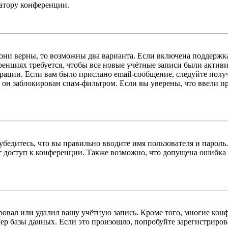
ратору конференции.
 они верны, то возможны два варианта. Если включена поддержка
енциях требуется, чтобы все новые учётные записи были актив
трации. Если вам было прислано email-сообщение, следуйте пол
 он заблокирован спам-фильтром. Если вы уверены, что ввели пр
бедитесь, что вы правильно вводите имя пользователя и пароль
ыт доступ к конференции. Также возможно, что допущена ошибка
овал или удалил вашу учётную запись. Кроме того, многие кон
р базы данных. Если это произошло, попробуйте зарегистрироват