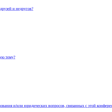
 друзей и недругов?
ную тему?
зования и/или юридических вопросов, связанных с этой конфере