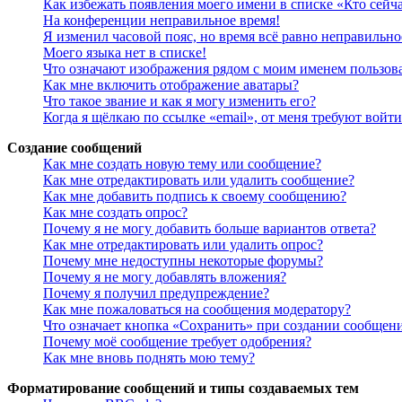
Как избежать появления моего имени в списке «Кто сейч
На конференции неправильное время!
Я изменил часовой пояс, но время всё равно неправильно
Моего языка нет в списке!
Что означают изображения рядом с моим именем пользов
Как мне включить отображение аватары?
Что такое звание и как я могу изменить его?
Когда я щёлкаю по ссылке «email», от меня требуют войт
Создание сообщений
Как мне создать новую тему или сообщение?
Как мне отредактировать или удалить сообщение?
Как мне добавить подпись к своему сообщению?
Как мне создать опрос?
Почему я не могу добавить больше вариантов ответа?
Как мне отредактировать или удалить опрос?
Почему мне недоступны некоторые форумы?
Почему я не могу добавлять вложения?
Почему я получил предупреждение?
Как мне пожаловаться на сообщения модератору?
Что означает кнопка «Сохранить» при создании сообщен
Почему моё сообщение требует одобрения?
Как мне вновь поднять мою тему?
Форматирование сообщений и типы создаваемых тем