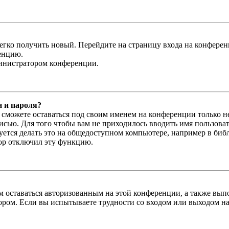
легко получить новый. Перейдите на страницу входа на конфер
енцию.
министратором конференции.
и и пароля?
ы сможете оставаться под своим именем на конференции только н
писью. Для того чтобы вам не приходилось вводить имя пользова
тся делать это на общедоступном компьютере, например в библи
тор отключил эту функцию.
вам оставаться авторизованным на этой конференции, а также в
ром. Если вы испытываете трудности со входом или выходом на