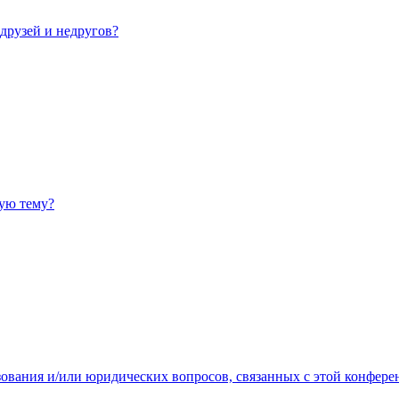
 друзей и недругов?
ную тему?
зования и/или юридических вопросов, связанных с этой конфере