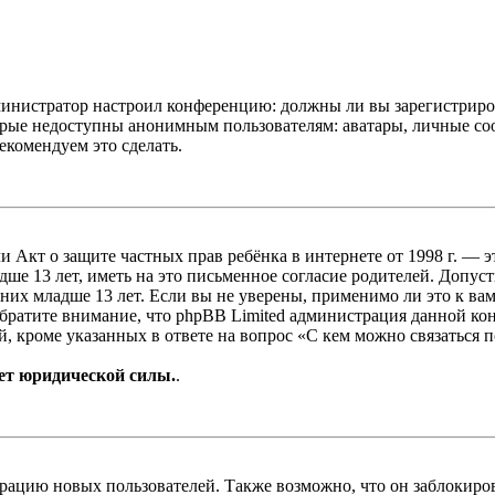
администратор настроил конференцию: должны ли вы зарегистриро
рые недоступны анонимным пользователям: аватары, личные сообщ
екомендуем это сделать.
, или Акт о защите частных прав ребёнка в интернете от 1998 г.
е 13 лет, иметь на это письменное согласие родителей. Допус
х младше 13 лет. Если вы не уверены, применимо ли это к вам
Обратите внимание, что phpBB Limited администрация данной к
, кроме указанных в ответе на вопрос «С кем можно связаться 
ет юридической силы.
.
цию новых пользователей. Также возможно, что он заблокирова