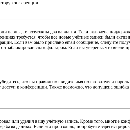
ратору конференции.
 они верны, то возможны два варианта. Если включена поддержка
енциях требуется, чтобы все новые учётные записи были актив
трации. Если вам было прислано email-сообщение, следуйте пол
 он заблокирован спам-фильтром. Если вы уверены, что ввели пр
бедитесь, что вы правильно вводите имя пользователя и пароль
ыт доступ к конференции. Также возможно, что допущена ошибка
овал или удалил вашу учётную запись. Кроме того, многие кон
р базы данных. Если это произошло, попробуйте зарегистрироват