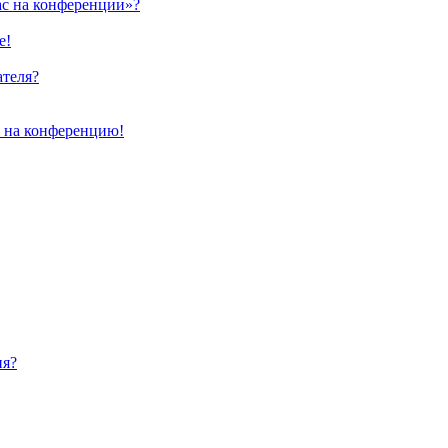
ас на конференции»?
е!
ателя?
и на конференцию!
ия?