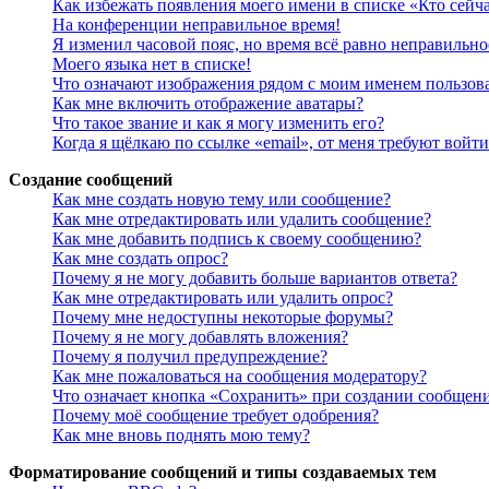
Как избежать появления моего имени в списке «Кто сейч
На конференции неправильное время!
Я изменил часовой пояс, но время всё равно неправильно
Моего языка нет в списке!
Что означают изображения рядом с моим именем пользов
Как мне включить отображение аватары?
Что такое звание и как я могу изменить его?
Когда я щёлкаю по ссылке «email», от меня требуют войт
Создание сообщений
Как мне создать новую тему или сообщение?
Как мне отредактировать или удалить сообщение?
Как мне добавить подпись к своему сообщению?
Как мне создать опрос?
Почему я не могу добавить больше вариантов ответа?
Как мне отредактировать или удалить опрос?
Почему мне недоступны некоторые форумы?
Почему я не могу добавлять вложения?
Почему я получил предупреждение?
Как мне пожаловаться на сообщения модератору?
Что означает кнопка «Сохранить» при создании сообщен
Почему моё сообщение требует одобрения?
Как мне вновь поднять мою тему?
Форматирование сообщений и типы создаваемых тем