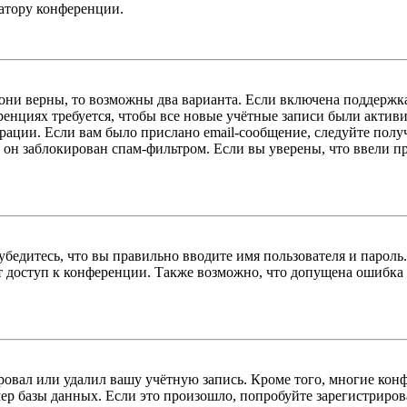
ратору конференции.
 они верны, то возможны два варианта. Если включена поддержка
енциях требуется, чтобы все новые учётные записи были актив
трации. Если вам было прислано email-сообщение, следуйте пол
 он заблокирован спам-фильтром. Если вы уверены, что ввели пр
бедитесь, что вы правильно вводите имя пользователя и пароль
ыт доступ к конференции. Также возможно, что допущена ошибка
овал или удалил вашу учётную запись. Кроме того, многие кон
р базы данных. Если это произошло, попробуйте зарегистрироват