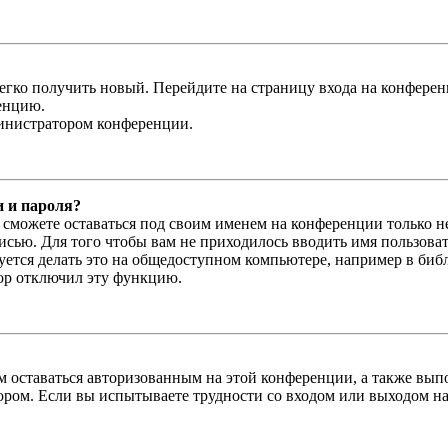
легко получить новый. Перейдите на страницу входа на конфер
енцию.
министратором конференции.
и и пароля?
ы сможете оставаться под своим именем на конференции только н
писью. Для того чтобы вам не приходилось вводить имя пользова
тся делать это на общедоступном компьютере, например в библи
тор отключил эту функцию.
вам оставаться авторизованным на этой конференции, а также в
ром. Если вы испытываете трудности со входом или выходом на