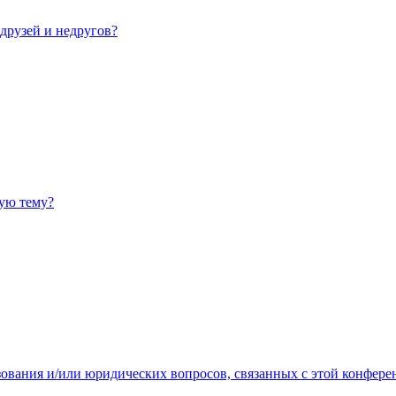
 друзей и недругов?
ную тему?
зования и/или юридических вопросов, связанных с этой конфере