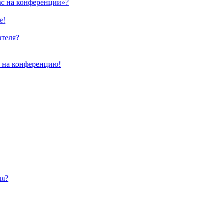
ас на конференции»?
е!
ателя?
и на конференцию!
ия?