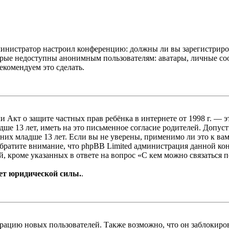
администратор настроил конференцию: должны ли вы зарегистриро
рые недоступны анонимным пользователям: аватары, личные сообщ
екомендуем это сделать.
, или Акт о защите частных прав ребёнка в интернете от 1998 г.
е 13 лет, иметь на это письменное согласие родителей. Допус
х младше 13 лет. Если вы не уверены, применимо ли это к вам
Обратите внимание, что phpBB Limited администрация данной к
, кроме указанных в ответе на вопрос «С кем можно связаться 
ет юридической силы.
.
цию новых пользователей. Также возможно, что он заблокирова