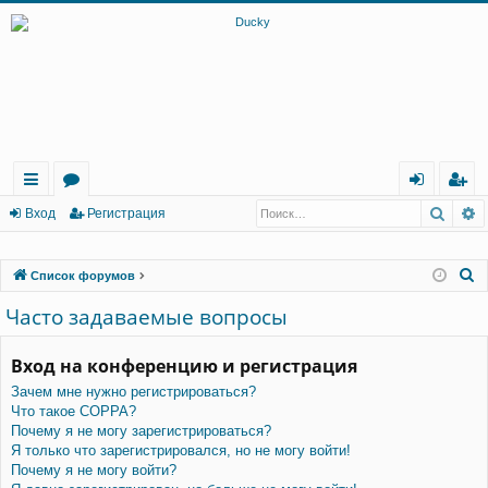
Поис
Р
с
о
хо
ег
Вход
Регистрация
ы
ру
д
ис
П
Список форумов
лк
м
тр
о
Часто задаваемые вопросы
и
ы
ац
и
ия
с
Вход на конференцию и регистрация
к
Зачем мне нужно регистрироваться?
Что такое COPPA?
Почему я не могу зарегистрироваться?
Я только что зарегистрировался, но не могу войти!
Почему я не могу войти?