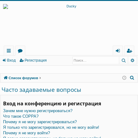
Поис
Р
с
о
хо
ег
Вход
Регистрация
ы
ру
д
ис
П
Список форумов
лк
м
тр
о
Часто задаваемые вопросы
и
ы
ац
и
ия
с
Вход на конференцию и регистрация
к
Зачем мне нужно регистрироваться?
Что такое COPPA?
Почему я не могу зарегистрироваться?
Я только что зарегистрировался, но не могу войти!
Почему я не могу войти?