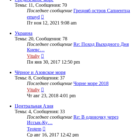
Темы
:
11
,
Сообщения
:
70
Последнее сообщение
Грецияб остров Сапиентца
Перейти
emayd
к
Пт ноя 12, 2021 9:08 am
последнему
сообщению
Украина
Темы
:
20
,
Сообщения
:
78
Последнее сообщение
Re: Поход Выходного Дня
Киевс…
Перейти
Vitaliy
к
Пн янв 30, 2017 12:50 pm
последнему
сообщению
Чёрное и Азовское моря
Темы
:
8
,
Сообщения
:
37
Последнее сообщение
Чорне море 2018
Перейти
Vitaliy
к
Чт авг 23, 2018 4:01 pm
последнему
сообщению
Центральная Азия
Темы
:
4
,
Сообщения
:
33
Последнее сообщение
Re: В одиночку через
Иссык-Ку…
Перейти
Teotem
к
Ср авг 16, 2017 12:42 pm