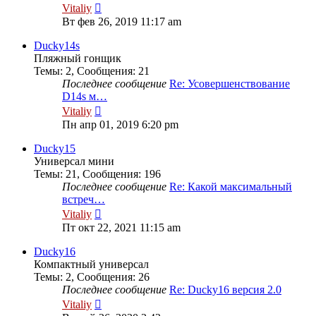
Перейти
Vitaliy
к
Вт фев 26, 2019 11:17 am
последнему
сообщению
Ducky14s
Пляжный гонщик
Темы
:
2
,
Сообщения
:
21
Последнее сообщение
Re: Усовершенствование
D14s м…
Перейти
Vitaliy
к
Пн апр 01, 2019 6:20 pm
последнему
сообщению
Ducky15
Универсал мини
Темы
:
21
,
Сообщения
:
196
Последнее сообщение
Re: Какой максимальный
встреч…
Перейти
Vitaliy
к
Пт окт 22, 2021 11:15 am
последнему
сообщению
Ducky16
Компактный универсал
Темы
:
2
,
Сообщения
:
26
Последнее сообщение
Re: Ducky16 версия 2.0
Перейти
Vitaliy
к