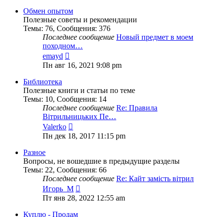
последнему
сообщению
Обмен опытом
Полезные советы и рекомендации
Темы
:
76
,
Сообщения
:
376
Последнее сообщение
Новый предмет в моем
походном…
Перейти
emayd
к
Пн авг 16, 2021 9:08 pm
последнему
сообщению
Библиотека
Полезные книги и статьи по теме
Темы
:
10
,
Сообщения
:
14
Последнее сообщение
Re: Правила
Вітрильницьких Пе…
Перейти
Valerko
к
Пн дек 18, 2017 11:15 pm
последнему
сообщению
Разное
Вопросы, не вошедшие в предыдущие разделы
Темы
:
22
,
Сообщения
:
66
Последнее сообщение
Re: Кайт замість вітрил
Перейти
Игорь_М
к
Пт янв 28, 2022 12:55 am
последнему
сообщению
Куплю - Продам