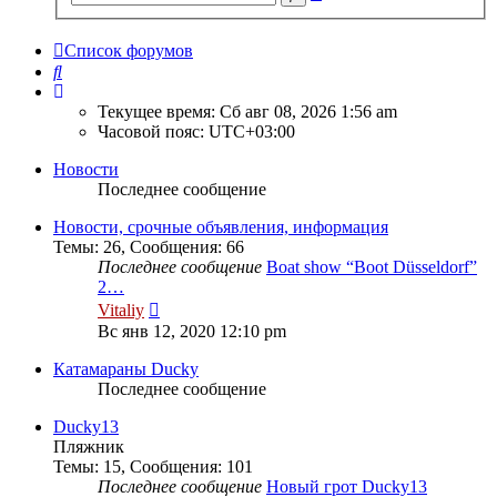
поиск
Список форумов
Поиск
Текущее время: Сб авг 08, 2026 1:56 am
Часовой пояс:
UTC+03:00
Новости
Последнее сообщение
Новости, срочные объявления, информация
Темы
:
26
,
Сообщения
:
66
Последнее сообщение
Boat show “Boot Düsseldorf”
2…
Перейти
Vitaliy
к
Вс янв 12, 2020 12:10 pm
последнему
сообщению
Катамараны Ducky
Последнее сообщение
Ducky13
Пляжник
Темы
:
15
,
Сообщения
:
101
Последнее сообщение
Новый грот Ducky13