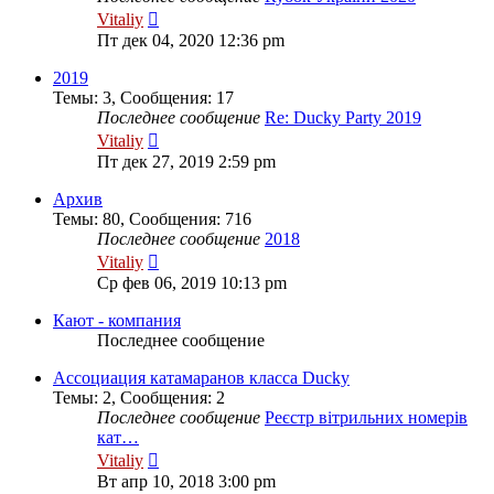
Перейти
Vitaliy
к
Пт дек 04, 2020 12:36 pm
последнему
сообщению
2019
Темы
:
3
,
Сообщения
:
17
Последнее сообщение
Re: Ducky Party 2019
Перейти
Vitaliy
к
Пт дек 27, 2019 2:59 pm
последнему
сообщению
Архив
Темы
:
80
,
Сообщения
:
716
Последнее сообщение
2018
Перейти
Vitaliy
к
Ср фев 06, 2019 10:13 pm
последнему
сообщению
Кают - компания
Последнее сообщение
Ассоциация катамаранов класса Ducky
Темы
:
2
,
Сообщения
:
2
Последнее сообщение
Реєстр вітрильних номерів
кат…
Перейти
Vitaliy
к
Вт апр 10, 2018 3:00 pm