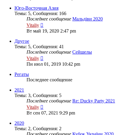
последнему
сообщению
Юго-Восточная Азия
Темы
:
5
,
Сообщения
:
166
Последнее сообщение
Мальдіви 2020
Перейти
Vitaliy
к
Вт май 19, 2020 2:47 pm
последнему
сообщению
Другое
Темы
:
5
,
Сообщения
:
41
Последнее сообщение
Сейшелы
Перейти
Vitaliy
к
Пн июл 01, 2019 10:42 pm
последнему
сообщению
Регаты
Последнее сообщение
2021
Темы
:
3
,
Сообщения
:
5
Последнее сообщение
Re: Ducky Party 2021
Перейти
Vitaliy
к
Вт сен 07, 2021 9:29 pm
последнему
сообщению
2020
Темы
:
2
,
Сообщения
:
2
Последнее сообщение
Кубок України 2020