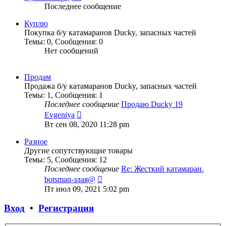
Последнее сообщение
Куплю
Покупка б/у катамаранов Ducky, запасных частей
Темы
:
0
,
Сообщения
:
0
Нет сообщений
Продам
Продажа б/у катамаранов Ducky, запасных частей
Темы
:
1
,
Сообщения
:
1
Последнее сообщение
Продаю Ducky 19
Перейти
Evgeniya
к
Вт сен 08, 2020 11:28 pm
последнему
сообщению
Разное
Другие сопутствующие товары
Темы
:
5
,
Сообщения
:
12
Последнее сообщение
Re: Жесткий катамаран.
Перейти
botsman-злая@
к
Пт июл 09, 2021 5:02 pm
последнему
сообщению
Вход
•
Регистрация