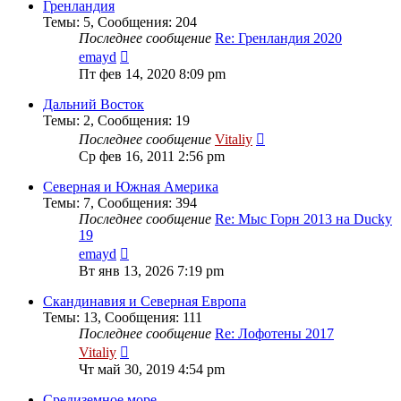
сообщению
Гренландия
Темы
:
5
,
Сообщения
:
204
Последнее сообщение
Re: Гренландия 2020
Перейти
emayd
к
Пт фев 14, 2020 8:09 pm
последнему
сообщению
Дальний Восток
Темы
:
2
,
Сообщения
:
19
Перейти
Последнее сообщение
Vitaliy
к
Ср фев 16, 2011 2:56 pm
последнему
сообщению
Северная и Южная Америка
Темы
:
7
,
Сообщения
:
394
Последнее сообщение
Re: Мыс Горн 2013 на Ducky
19
Перейти
emayd
к
Вт янв 13, 2026 7:19 pm
последнему
сообщению
Скандинавия и Северная Европа
Темы
:
13
,
Сообщения
:
111
Последнее сообщение
Re: Лофотены 2017
Перейти
Vitaliy
к
Чт май 30, 2019 4:54 pm
последнему
сообщению
Средиземное море