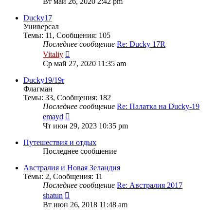
Вт май 26, 2020 2:42 pm
последнему
сообщению
Ducky17
Универсал
Темы
:
11
,
Сообщения
:
105
Последнее сообщение
Re: Ducky 17R
Перейти
Vitaliy
к
Ср май 27, 2020 11:35 am
последнему
сообщению
Ducky19/19r
Флагман
Темы
:
33
,
Сообщения
:
182
Последнее сообщение
Re: Палатка на Ducky-19
Перейти
emayd
к
Чт июн 29, 2023 10:35 pm
последнему
сообщению
Путешествия и отдых
Последнее сообщение
Австралия и Новая Зеландия
Темы
:
2
,
Сообщения
:
11
Последнее сообщение
Re: Австралия 2017
Перейти
shatun
к
Вт июн 26, 2018 11:48 am
последнему